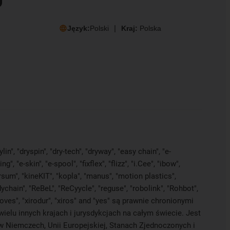
Język:
Polski
Kraj:
Polska
in", "dryspin", "dry-tech", "dryway", "easy chain", "e-
e-skin", "e-spool", "fixflex", "flizz", "i.Cee", "ibow",
versum", "kineKIT", "kopla", "manus", "motion plastics",
ychain", "ReBeL", "ReCyycle", "reguse", "robolink", "Rohbot",
proves", "xirodur", "xiros" and "yes" są prawnie chronionymi
elu innych krajach i jurysdykcjach na całym świecie. Jest
 w Niemczech, Unii Europejskiej, Stanach Zjednoczonych i