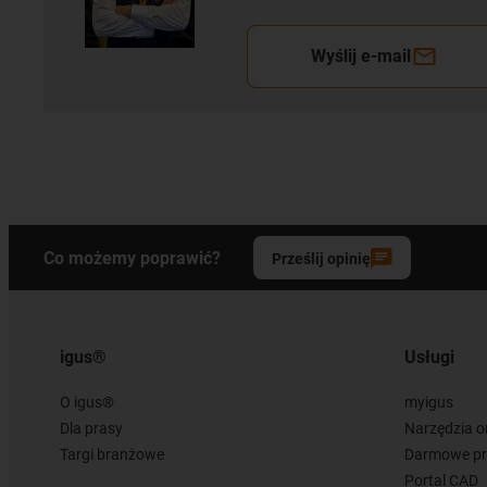
Wyślij e-mail
Co możemy poprawić?
Prześlij opinię
igus®
Usługi
O igus®
myigus
Dla prasy
Narzędzia o
Targi branżowe
Darmowe pr
Portal CAD