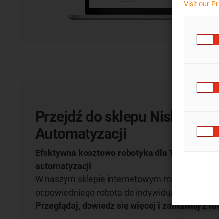
Visit our P
Przejdź do sklepu Niskokosz
Automatyzacji
Efektywna kosztowo robotyka dla Twojego pro
automatyzacji
W naszym sklepie internetowym można znaleź
odpowiedniego robota do indywidualnego zast
Przeglądaj, dowiedz się więcej i zamawiaj z ła