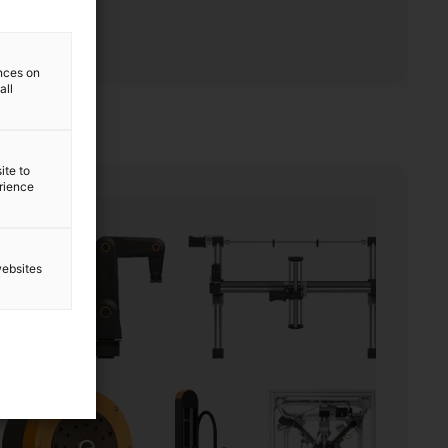
ences on
all
ite to
erience
websites