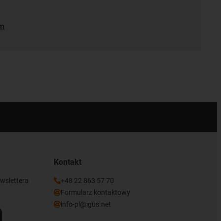
em
Kontakt
ewslettera
+48 22 863 57 70
Formularz kontaktowy
info-pl@igus.net