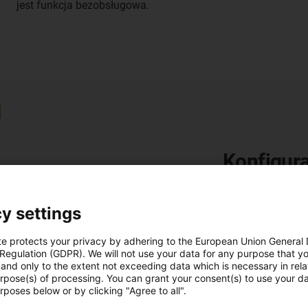
jest funkcja bezobsługowa.
Konfigura
Dla robotów ró
Rozszerz obsza
y settings
liniowego. Szyb
te protects your privacy by adhering to the European Union General
 Regulation (GDPR). We will not use your data for any purpose that y
and only to the extent not exceeding data which is necessary in relat
Przejdź do kon
urpose(s) of processing. You can grant your consent(s) to use your da
rposes below or by clicking "Agree to all".