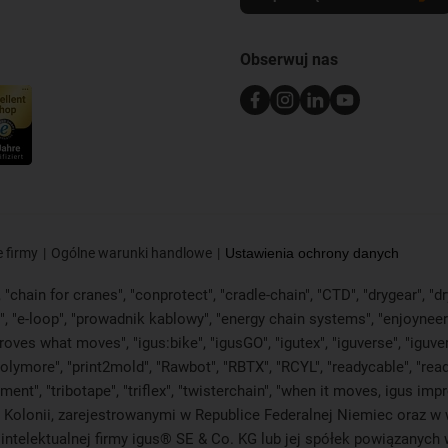
Obserwuj nas
 firmy
Ogólne warunki handlowe
Ustawienia ochrony danych
"chain for cranes", "conprotect", "cradle-chain", "CTD", "drygear", "dryl
"e-loop", "prowadnik kablowy", "energy chain systems", "enjoyneering", "
s improves what moves", "igus:bike", "igusGO", "igutex", "iguverse", "igu
polymore", "print2mold", "Rawbot", "RBTX", "RCYL", "readycable", "read
ament", "tribotape", "triflex", "twisterchain", "when it moves, igus im
olonii, zarejestrowanymi w Republice Federalnej Niemiec oraz w wi
 intelektualnej firmy igus® SE & Co. KG lub jej spółek powiązanych