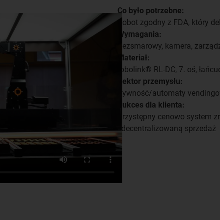
Co było potrzebne:
Robot zgodny z FDA, który del
Wymagania:
Bezsmarowy, kamera, zarząd
Materiał:
robolink® RL-DC, 7. oś, łańc
Sektor przemysłu:
Żywność/automaty vending
Sukces dla klienta:
Przystępny cenowo system z
zdecentralizowaną sprzedaż