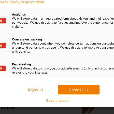
rivacy Policy page for more
Analytics
We will store data in an aggregated form about visitors and their experi
our website. We use this data to fix bugs and improve the experience for 
visitors.
Conversion tracking
We will store data about when you complete certain actions on our webs
understand better how you use it. We use this data to improve your exp
with our site.
towej
Remarketing
We will store data to show you our advertisements (only ours) on other 
relevant to your interests.
jektu
Reject all
Agree to all
ć
osowania.
Save choices
twością.