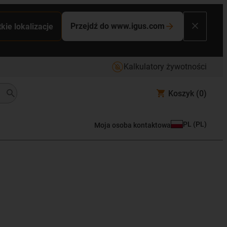
Przejdź do www.igus.com
kie lokalizacje
Kalkulatory żywotności
Koszyk
(0)
PL
(
PL
)
Moja osoba kontaktowa