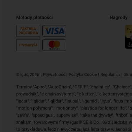
Metody płatności
Nagrody
FAKTURA
PROFORMA
Przelewy24
©
igus, 2026
Prywatność
Polityka Cookie
Regulamin
Dane
Terminy "Apiro", "AutoChain", "CFRIP", "chainflex", "Chainge", 
prowadnik", "e-chain systems", "e-ketten", "e-kettensysteme", 
"igear", "iglidur", "iglidur", "igubal", "igumid", "igus", "igu
"motion polymers", "motionary", "plastics for longer life", "
"savfe", "speedigus", superwise", "take the dryway", "tribofil
znakami towarowymi firmy igus® SE & Co. KG z siedzibą w K
to przykładowa, lecz niewyczerpująca lista praw własności