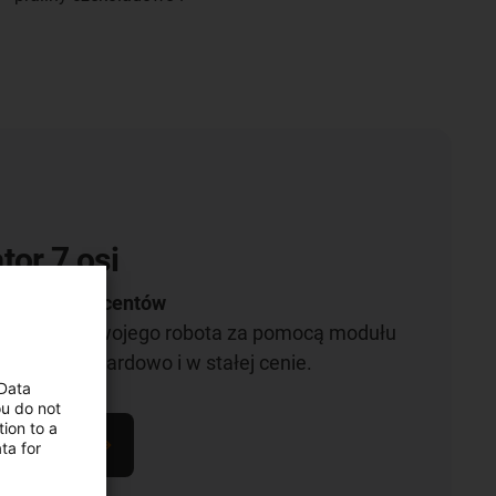
tor 7 osi
żnych producentów
r roboczy swojego robota za pomocą modułu
ko, niestandardowo i w stałej cenie.
 Data
ou do not
ion to a
figuratorów
ta for