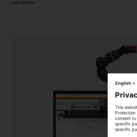
zakupowe.
English
Privac
This websi
Protection
consent to 
specific p
specific pu