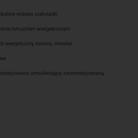
ikatnie wybiera czekoladki
zanie łańcuchem energetycznym
uch energetyczny, kamera, chwytak
owe
robotyzowany umożliwiający zautomatyzowaną,