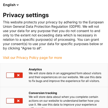
English
Prosimy wybrać kraj dostawy
Privacy settings
Wybór kraju/regionu może mieć wpływ na różne
czynniki, takie jak cena, opcje wysyłki i dostępność
This website protects your privacy by adhering to the European
produktów.
Union General Data Protection Regulation (GDPR). We will not
use your data for any purpose that you do not consent to and
Przejdź do
only to the extent not exceeding data which is necessary in
Wyświetl wszystkie lokalizacje
www.igus.com
relation to a specific purpose(s) of processing. You can grant
your consent(s) to use your data for specific purposes below or
by clicking "Agree to all".
search
(
0
)
Visit our Privacy Policy page for more
search
Strona główna
...
Analytics
We will store data in an aggregated form about visitors
Nowości e-prowadników 2021 - Przegląd
and their experiences on our website. We use this data
Nowości e-
to fix bugs and improve the experience for all visitors.
prowadników 2021
Conversion tracking
We will store data about when you complete certain
actions on our website to understand better how you
use it. We use this data to improve your experience