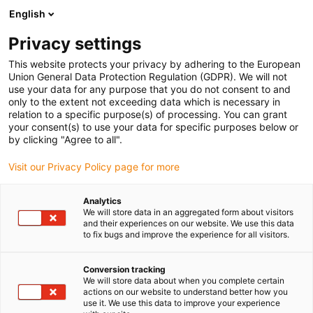
English
Prosimy wybrać kraj dostawy
Privacy settings
Wybór kraju/regionu może mieć wpływ na różne
czynniki, takie jak cena, opcje wysyłki i dostępność
This website protects your privacy by adhering to the European
produktów.
Union General Data Protection Regulation (GDPR). We will not
use your data for any purpose that you do not consent to and
Przejdź do
only to the extent not exceeding data which is necessary in
Wyświetl wszystkie lokalizacje
www.igus.eu
relation to a specific purpose(s) of processing. You can grant
your consent(s) to use your data for specific purposes below or
by clicking "Agree to all".
search
(
0
)
Visit our Privacy Policy page for more
search
Strona główna
...
Siódma oś ReBeL
Analytics
We will store data in an aggregated form about visitors
and their experiences on our website. We use this data
to fix bugs and improve the experience for all visitors.
Conversion tracking
We will store data about when you complete certain
actions on our website to understand better how you
use it. We use this data to improve your experience