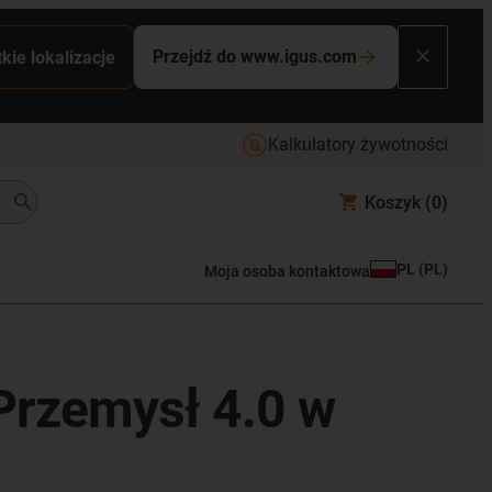
Przejdź do www.igus.com
kie lokalizacje
Kalkulatory żywotności
Koszyk
(0)
PL
(
PL
)
Moja osoba kontaktowa
 Przemysł 4.0 w