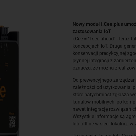
Nowy moduł i.Cee:plus umożli
zastosowania IoT​
i.Cee = "I see ahead" - teraz
koncepcjach IoT. Druga gener
konserwacji predykcyjnej zgod
płynnej integracji z zamierz
oznacza, że można zrealizow
Od prewencyjnego zarządzani
zależności od użytkowania, pr
które natychmiast zgłasza w
kanałów mobilnych, po kompl
nawet integrację rozwiązań c
Wszystkie informacje są agr
lub offline w sieci lokalnej, 
To sprawia, że moduł i.Cee:p