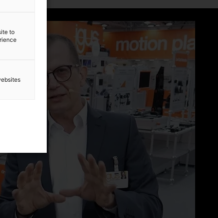
ite to
erience
websites