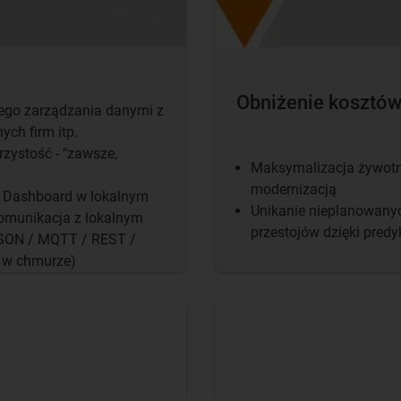
Obniżenie kosztó
ego zarządzania danymi z
ch firm itp. ​
zystość - "zawsze,
Maksymalizacja żywotn
modernizacją​
e: Dashboard w lokalnym
Unikanie nieplanowany
komunikacja z lokalnym
przestojów dzięki pred
SON / MQTT / REST /
i w chmurze)