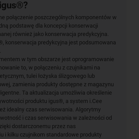
 igus®?
ntne połączenie poszczególnych komponentów w
idną podstawę dla koncepcji konserwacji
nanej również jako konserwacja predykcyjna.
s®, konserwacja predykcyjna jest podsumowana
.
ementem w tym obszarze jest oprogramowanie
mowanie to, w połączeniu z czujnikami na
etycznym, tulei łożyska ślizgowego lub
iowej, zamienia produkty dostępne z magazynu
ligentne. Ta aktualizacja umożliwia określenie
wotności produktu igus®, a system i.Cee
eż idealny czas serwisowania. Algorytmy
wotność i czas serwisowania w zależności od
zięki dostarczonemu przez nas
 i kilku czujnikom standardowe produkty