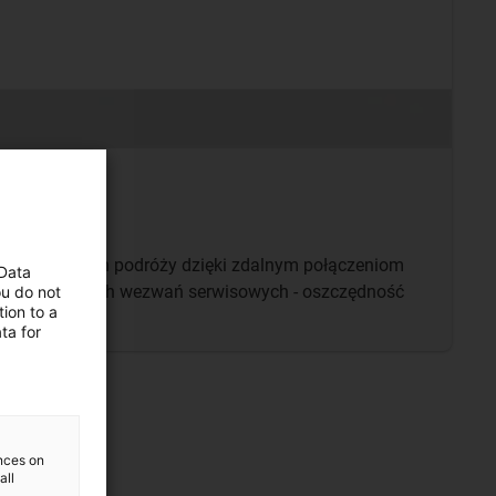
zwój
nych kosztach podróży dzięki zdalnym połączeniom​
 Data
nieplanowanych wezwań serwisowych - oszczędność
ou do not
ion to a
km podróży
ta for
ences on
all