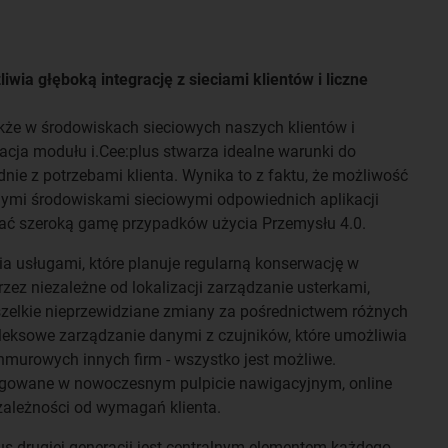
wia głęboką integrację z sieciami klientów i liczne
 także w środowiskach sieciowych naszych klientów i
acja modułu i.Cee:plus stwarza idealne warunki do
nie z potrzebami klienta. Wynika to z faktu, że możliwość
onymi środowiskami sieciowymi odpowiednich aplikacji
ać szeroką gamę przypadków użycia Przemysłu 4.0.
a usługami, które planuje regularną konserwację w
zez niezależne od lokalizacji zarządzanie usterkami,
szelkie nieprzewidziane zmiany za pośrednictwem różnych
eksowe zarządzanie danymi z czujników, które umożliwia
hmurowych innych firm - wszystko jest możliwe.
egowane w nowoczesnym pulpicie nawigacyjnym, online
w zależności od wymagań klienta.
lus drugiej generacji jest centralnym elementem każdego