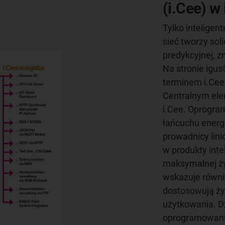
(i.Cee) w
Tylko intelige
sieć tworzy sol
predykcyjnej, z
Na stronie igu
terminem i.Cee
Centralnym el
i.Cee. Oprogra
łańcuchu energ
prowadnicy lin
w produkty inte
maksymalnej ży
wskazuje równi
dostosowują ży
użytkowania. D
oprogramowaniu