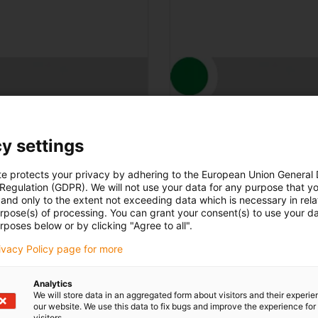
zrównoważony ro
y settings
oratorium testowym
dla
Oszczędności na fizycz
te protects your privacy by adhering to the European Union General
Możliwość uniknięcia 
 Regulation (GDPR). We will not use your data for any purpose that y
and only to the extent not exceeding data which is necessary in relat
ok. 3,6 kg CO² na 100 
urpose(s) of processing. You can grant your consent(s) to use your da
rposes below or by clicking "Agree to all".
rivacy Policy page for more
Analytics
przez Richarda Haberinga
We will store data in an aggregated form about visitors and their experi
our website. We use this data to fix bugs and improve the experience for 
visitors.