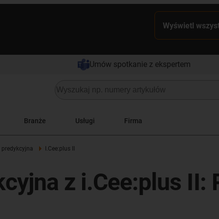
Wyświetl wszyst
Umów spotkanie z ekspertem
Branże
Usługi
Firma
 predykcyjna
I.Cee:plus II
yjna z i.Cee:plus II: