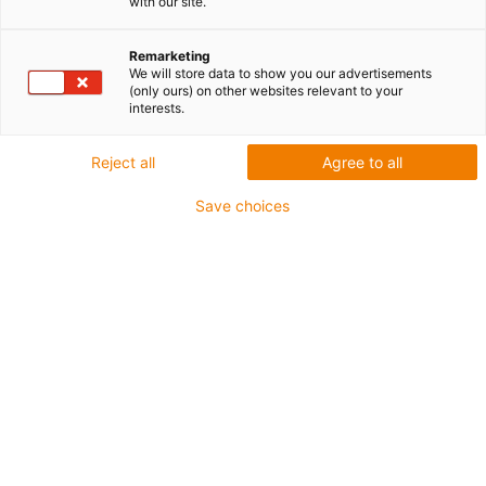
with our site.
modułowi CF.D
Remarketing
We will store data to show you our advertisements
(only ours) on other websites relevant to your
interests.
NOWOŚĆ z dziennikiem zdarzeń i
obsługą Profinet Ethercat: moduł i.Sense
Reject all
Agree to all
CF.D określa dokładną pozycję w
przypadku problemów z transmisją, co
Save choices
pozwala szybko i precyzyjnie podjąć
działania konserwacyjne.