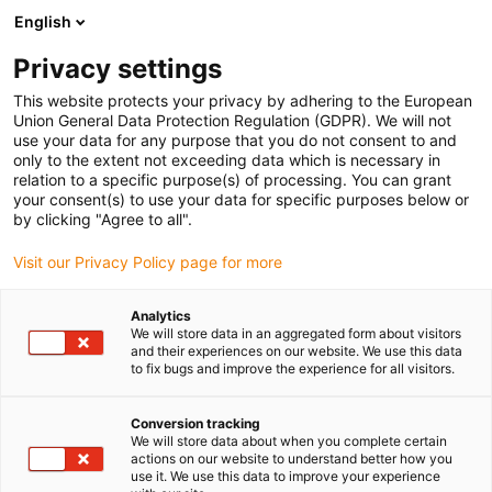
English
Prosimy wybrać miejsce dostawy
Privacy settings
Wybór strony kraju/regionu może mieć wpływ na różne czynniki
This website protects your privacy by adhering to the European
Union General Data Protection Regulation (GDPR). We will not
Wyświetl wszystkie lokalizacje
use your data for any purpose that you do not consent to and
only to the extent not exceeding data which is necessary in
Przejdź do www.igus.com
relation to a specific purpose(s) of processing. You can grant
your consent(s) to use your data for specific purposes below or
by clicking "Agree to all".
(0)
Visit our Privacy Policy page for more
Strona główna igus Polska
Nowości
Moduł CF-D i DriveClique
Analytics
We will store data in an aggregated form about visitors
and their experiences on our website. We use this data
to fix bugs and improve the experience for all visitors.
Szybkie wykrywanie
Conversion tracking
uszkodzeń przewodu ... w
We will store data about when you complete certain
actions on our website to understand better how you
prosty sposób dzięki
use it. We use this data to improve your experience