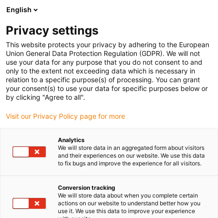
English
Prosimy wybrać miejsce dostawy
Privacy settings
Wybór strony kraju/regionu może mieć wpływ na różne czynniki
This website protects your privacy by adhering to the European
Union General Data Protection Regulation (GDPR). We will not
Wyświetl wszystkie lokalizacje
use your data for any purpose that you do not consent to and
only to the extent not exceeding data which is necessary in
relation to a specific purpose(s) of processing. You can grant
Przejdź do www.igus.com
your consent(s) to use your data for specific purposes below or
by clicking "Agree to all".
Visit our Privacy Policy page for more
(0)
Analytics
We will store data in an aggregated form about visitors
Strona główna igus Polska
Nowości
iglidur A351
and their experiences on our website. We use this data
to fix bugs and improve the experience for all visitors.
Trwały, bezpieczny w
Conversion tracking
We will store data about when you complete certain
actions on our website to understand better how you
kontakcie z żywnością,
use it. We use this data to improve your experience