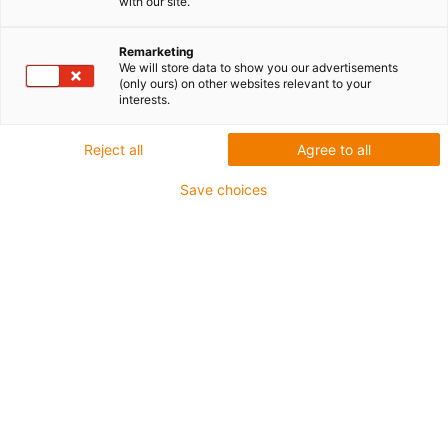
with our site.
bez bisfenoli.
Remarketing
We will store data to show you our advertisements
(only ours) on other websites relevant to your
interests.
Reject all
Agree to all
Save choices
iglidur A351
Nowy materiał iglidur A351 idealnie sprawdza się w
aplikacjach z kontaktem z żywnością, które pracują w
wysokich temperaturach i środowiskach korozyjnych.