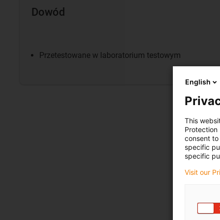
Dowód
Przetestowane w laboratorium testowym
English
Privac
This websi
Protection
consent to 
specific p
specific pu
Visit our P