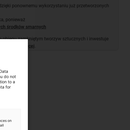
zięki ponownemu wykorzystaniu już przetworzonych
ka, ponieważ
ych środków smarnych
o obiegu zamkniętym tworzyw sztucznych i inwestuje
wiedz się więcej
.
 Data
ou do not
ion to a
ta for
ences on
all