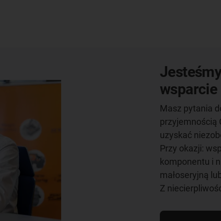
Jesteśmy 
wsparcie 
Masz pytania d
przyjemnością 
uzyskać niezob
Przy okazji: w
komponentu i ni
małoseryjną lub
Z niecierpliwoś