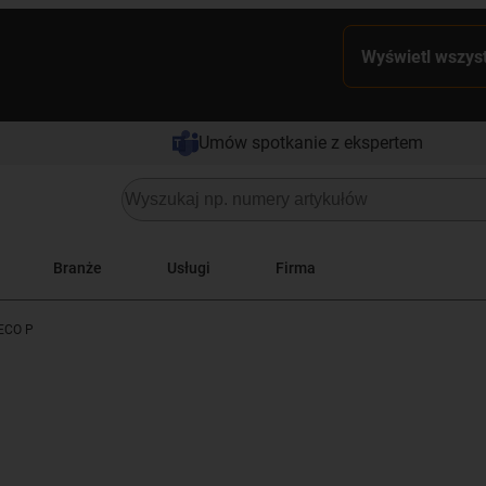
Wyświetl wszyst
Umów spotkanie z ekspertem
Branże
Usługi
Firma
 ECO P