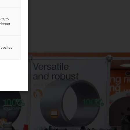
ite to
erience
websites