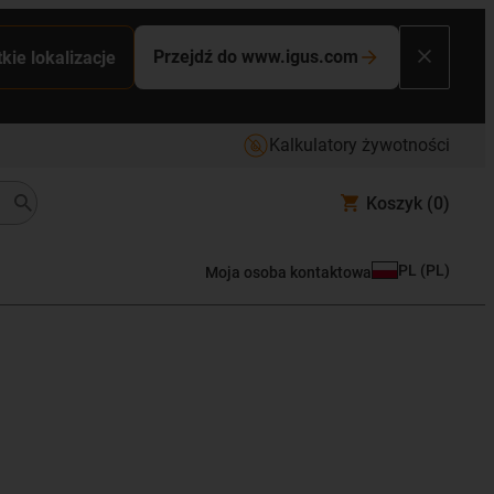
Przejdź do www.igus.com
kie lokalizacje
Kalkulatory żywotności
Koszyk
(0)
PL
(
PL
)
Moja osoba kontaktowa