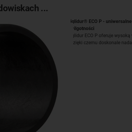
dowiskach ...
iglidur® ECO P - uniwersaln
wilgotności
iglidur ECO P oferuje wysoką
dzięki czemu doskonale nadaj