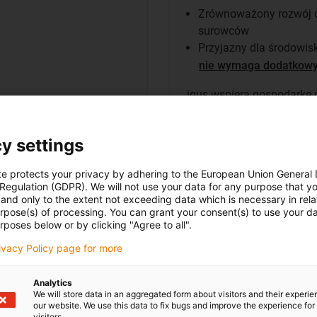
Zrównoważony rozwój d
surowców
Przyjazny dla środowis
nie wymaga dodatkow
igus wspiera gospodarkę 
w recykling chemiczny.
Do
y settings
te protects your privacy by adhering to the European Union General
 Regulation (GDPR). We will not use your data for any purpose that y
and only to the extent not exceeding data which is necessary in relat
urpose(s) of processing. You can grant your consent(s) to use your da
rposes below or by clicking "Agree to all".
rivacy Policy page for more
Przejdź do standardowego programu łożysk ślizgowych
Analytics
We will store data in an aggregated form about visitors and their experi
our website. We use this data to fix bugs and improve the experience for 
visitors.