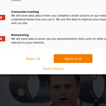
riałów iglidur ECO
Conversion tracking
We will store data about when you complete certain actions on our webs
understand better how you use it. We use this data to improve your exp
with our site.
Remarketing
We will store data to show you our advertisements (only ours) on other 
relevant to your interests.
Reject all
Agree to all
Save choices