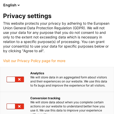
English
Prosimy wybrać miejsce dostawy
Privacy settings
Wybór strony kraju/regionu może mieć wpływ na różne czynniki
This website protects your privacy by adhering to the European
Union General Data Protection Regulation (GDPR). We will not
Wyświetl wszystkie lokalizacje
use your data for any purpose that you do not consent to and
only to the extent not exceeding data which is necessary in
relation to a specific purpose(s) of processing. You can grant
Przejdź do www.igus.com
your consent(s) to use your data for specific purposes below or
by clicking "Agree to all".
Visit our Privacy Policy page for more
(0)
Analytics
We will store data in an aggregated form about visitors
Strona główna igus Polska
Nowości
and their experiences on our website. We use this data
to fix bugs and improve the experience for all visitors.
Łożyska ślizgowe eco p210
Conversion tracking
We will store data about when you complete certain
iglidur ECO P210
actions on our website to understand better how you
use it. We use this data to improve your experience