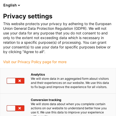
English
Prosimy wybrać miejsce dostawy
Privacy settings
Wybór strony kraju/regionu może mieć wpływ na różne czynniki
This website protects your privacy by adhering to the European
Union General Data Protection Regulation (GDPR). We will not
Wyświetl wszystkie lokalizacje
use your data for any purpose that you do not consent to and
only to the extent not exceeding data which is necessary in
relation to a specific purpose(s) of processing. You can grant
Przejdź do www.igus.com
your consent(s) to use your data for specific purposes below or
by clicking "Agree to all".
Visit our Privacy Policy page for more
(0)
Analytics
We will store data in an aggregated form about visitors
Strona główna igus Polska
and their experiences on our website. We use this data
to fix bugs and improve the experience for all visitors.
Długie odległości przejazdu i duża wytrzymałość
System E4/4
Conversion tracking
We will store data about when you complete certain
System E4/4
actions on our website to understand better how you
use it. We use this data to improve your experience