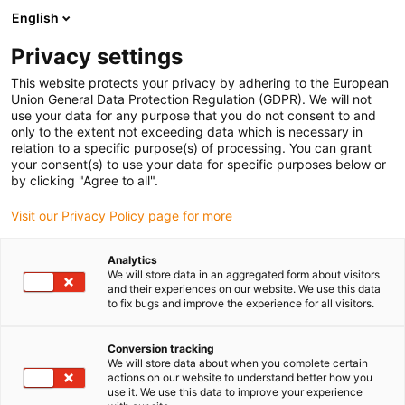
English
Prosimy wybrać miejsce dostawy
Privacy settings
Wybór strony kraju/regionu może mieć wpływ na różne czynniki
This website protects your privacy by adhering to the European
Union General Data Protection Regulation (GDPR). We will not
Wyświetl wszystkie lokalizacje
use your data for any purpose that you do not consent to and
only to the extent not exceeding data which is necessary in
relation to a specific purpose(s) of processing. You can grant
Przejdź do www.igus.com
your consent(s) to use your data for specific purposes below or
by clicking "Agree to all".
Visit our Privacy Policy page for more
(0)
Analytics
We will store data in an aggregated form about visitors
Strona główna igus Polska
Zastosowania
and their experiences on our website. We use this data
to fix bugs and improve the experience for all visitors.
Końcówki drążków sterowych do żaglówek
Conversion tracking
We will store data about when you complete certain
Brak problemów ze słoną
actions on our website to understand better how you
use it. We use this data to improve your experience