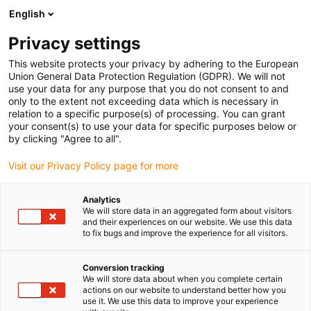
English
Prosimy wybrać miejsce dostawy
Privacy settings
Wybór strony kraju/regionu może mieć wpływ na różne czynniki
This website protects your privacy by adhering to the European
Union General Data Protection Regulation (GDPR). We will not
Wyświetl wszystkie lokalizacje
use your data for any purpose that you do not consent to and
only to the extent not exceeding data which is necessary in
Przejdź do www.igus.com
relation to a specific purpose(s) of processing. You can grant
your consent(s) to use your data for specific purposes below or
by clicking "Agree to all".
(0)
Visit our Privacy Policy page for more
Strona główna igus Polska
Przykłady zastosowań
Analytics
We will store data in an aggregated form about visitors
Technologia liniowa i gwintowa dla obwodów
and their experiences on our website. We use this data
to fix bugs and improve the experience for all visitors.
Conversion tracking
We will store data about when you complete certain
actions on our website to understand better how you
use it. We use this data to improve your experience