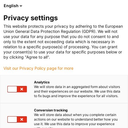
English
Prosimy wybrać miejsce dostawy
Privacy settings
Wybór strony kraju/regionu może mieć wpływ na różne czynniki
This website protects your privacy by adhering to the European
Union General Data Protection Regulation (GDPR). We will not
Wyświetl wszystkie lokalizacje
use your data for any purpose that you do not consent to and
only to the extent not exceeding data which is necessary in
relation to a specific purpose(s) of processing. You can grant
Przejdź do www.igus.com
your consent(s) to use your data for specific purposes below or
by clicking "Agree to all".
Visit our Privacy Policy page for more
(0)
Analytics
We will store data in an aggregated form about visitors
Strona główna igus Polska
Robot kartezjański
and their experiences on our website. We use this data
to fix bugs and improve the experience for all visitors.
Suwnica liniowa
Conversion tracking
We will store data about when you complete certain
Roboty liniowe
actions on our website to understand better how you
use it. We use this data to improve your experience