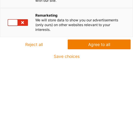
with our site.
Które rozmiary prowadników triflex® R byłyby dla
Państwa interesujące?
Remarketing
We will store data to show you our advertisements
(only ours) on other websites relevant to your
Wysokość wewnętrzna A
interests.
Reject all
Agree to all
mm
Wysokość wewnętrzna B
Save choices
mm
Jakiego promienia zgięcia Państwo wymagają?
Promień zgięcia
mm