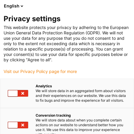
English
Prosimy wybrać kraj dostawy
Privacy settings
Wybór kraju/regionu może mieć wpływ na różne
czynniki, takie jak cena, opcje wysyłki i dostępność
This website protects your privacy by adhering to the European
produktów.
Union General Data Protection Regulation (GDPR). We will not
use your data for any purpose that you do not consent to and
Przejdź do
only to the extent not exceeding data which is necessary in
Wyświetl wszystkie lokalizacje
www.igus.eu
relation to a specific purpose(s) of processing. You can grant
your consent(s) to use your data for specific purposes below or
by clicking "Agree to all".
search
(
0
)
Visit our Privacy Policy page for more
search
Strona główna
...
Szybkie zapytanie
Analytics
We will store data in an aggregated form about visitors
Państwa
and their experiences on our website. We use this data
to fix bugs and improve the experience for all visitors.
wymagania:
Conversion tracking
We will store data about when you complete certain
actions on our website to understand better how you
use it. We use this data to improve your experience