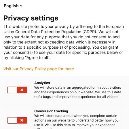
English
Prosimy wybrać kraj dostawy
Privacy settings
Wybór kraju/regionu może mieć wpływ na różne
czynniki, takie jak cena, opcje wysyłki i dostępność
This website protects your privacy by adhering to the European
produktów.
Union General Data Protection Regulation (GDPR). We will not
use your data for any purpose that you do not consent to and
Przejdź do
only to the extent not exceeding data which is necessary in
Wyświetl wszystkie lokalizacje
www.igus.com
relation to a specific purpose(s) of processing. You can grant
your consent(s) to use your data for specific purposes below or
by clicking "Agree to all".
search
(
0
)
Visit our Privacy Policy page for more
search
Strona główna
Poproś o próbkę banderoli
Analytics
We will store data in an aggregated form about visitors
Przykład
and their experiences on our website. We use this data
to fix bugs and improve the experience for all visitors.
zamówienia
Conversion tracking
banderol triflex®
We will store data about when you complete certain
actions on our website to understand better how you
TRL / TRLF
use it. We use this data to improve your experience