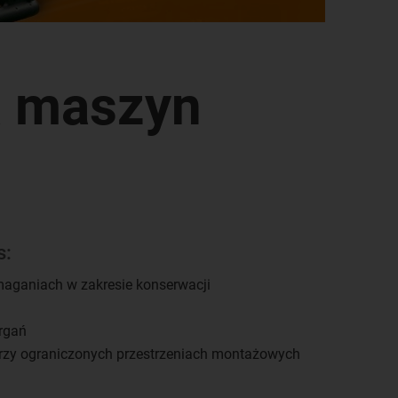
a maszyn
s:
aganiach w zakresie konserwacji
drgań
rzy ograniczonych przestrzeniach montażowych