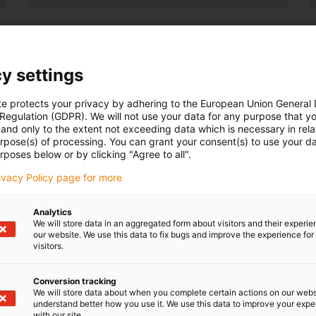
W 100% wolne od zewnętrznych środków
smarnych
Wymienna wkładka ślizgowa
y settings
Lekkie
te protects your privacy by adhering to the European Union General
Więcej informacji o drylin R
 Regulation (GDPR). We will not use your data for any purpose that y
and only to the extent not exceeding data which is necessary in relat
urpose(s) of processing. You can grant your consent(s) to use your da
rposes below or by clicking "Agree to all".
rivacy Policy page for more
Analytics
We will store data in an aggregated form about visitors and their experi
our website. We use this data to fix bugs and improve the experience for 
visitors.
Conversion tracking
We will store data about when you complete certain actions on our webs
understand better how you use it. We use this data to improve your exp
with our site.