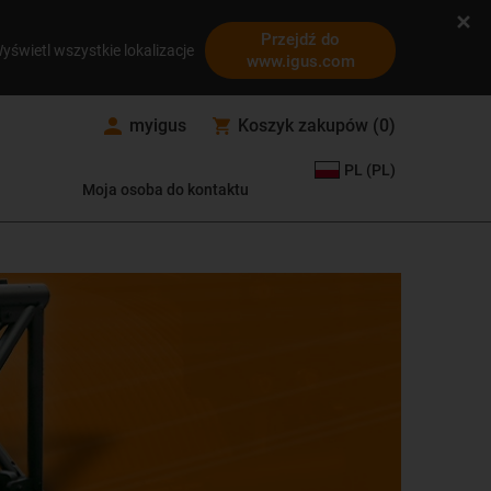
Przejdź do
yświetl wszystkie lokalizacje
www.igus.com
myigus
Koszyk zakupów
(
0
)
PL (PL)
Moja osoba do kontaktu