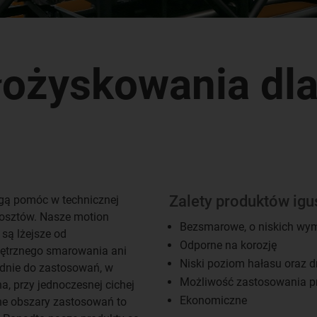
łożyskowania dl
Zalety produktów igu
gą pomóc w technicznej
 kosztów. Nasze motion
Bezsmarowe, o niskich wym
są lżejsze od
Odporne na korozję
ętrznego smarowania ani
Niski poziom hałasu oraz 
ednie do zastosowań, w
Możliwość zastosowania p
a, przy jednoczesnej cichej
Ekonomiczne
ne obszary zastosowań to