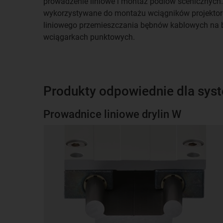
prowadzenie liniowe i montaż podiów scenicznych
wykorzystywane do montażu wciągników projekto
liniowego przemieszczania bębnów kablowych na 
wciągarkach punktowych.
Produkty odpowiednie dla sys
Prowadnice liniowe drylin W