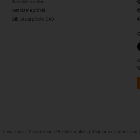
Narzędzia online
Bezpłatne próbki
Biblioteka plików CAD
O
B
i
|
Lokalizacja
|
Prywatność
|
Polityka cookies
|
Regulamin
|
Dane firmy
|