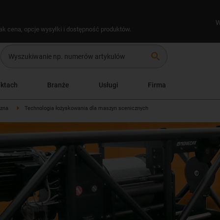
W
ak cena, opcje wysyłki i dostępność produktów.
search
uktach
Branże
Usługi
Firma
czna
Technologia łożyskowania dla maszyn scenicznych