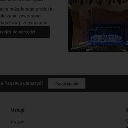
racja pożądanego produktu
obliczanie żywotności,
 kosztów przetwarzania
rzejdź do narzędzi
la Państwa ulepszyć?
Twoja opinia
Usługi
K
myigus