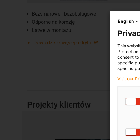
Bezsmarowe i bezobsługowe
English
Odporne na korozję
Łatwe w montażu
Privac
Dowiedz się więcej o drylin W
This websi
Protection
consent to 
specific p
specific pu
Visit our P
Projekty klientów