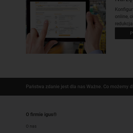
Konfigu
online, 
redukcja
P
Państwa zdanie jest dla nas Ważne. Co możemy d
O firmie igus®
O nas