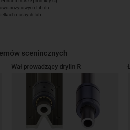
. Ponadto nasze produkty są
rowo-nożycowych lub do
belkach nośnych lub
temów scenincznych
Wał prowadzący drylin R