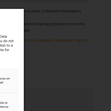
Niskie zużycie w pracy z różnymi materiałami
wałów
Niskie współczynniki tarcia przy pracy na sucho
Tłumienie drgań
 Data
Więcej informacji o łożyskach ślizgowych iglidur
ou do not
ion to a
J
ta for
ences on
all
ite to
erience