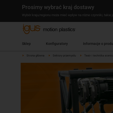
Prosimy wybrać kraj dostawy
Wybór kraju/regionu może mieć wpływ na różne czynniki, takie j
Sklep
Konfiguratory
Informacje o prod
Strona główna
Sektory przemysłu
Teatr i technika sceni