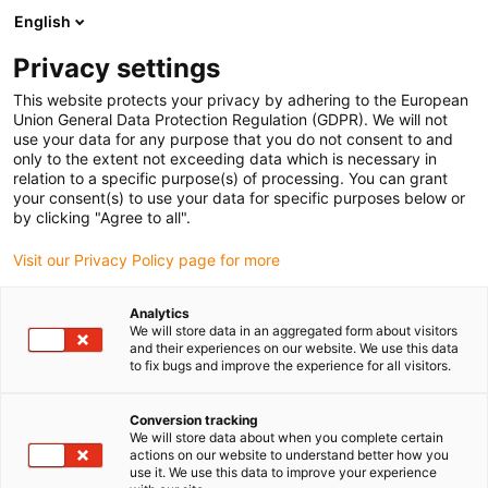
English
Prosimy wybrać kraj dostawy
Privacy settings
Wybór kraju/regionu może mieć wpływ na różne
czynniki, takie jak cena, opcje wysyłki i dostępność
This website protects your privacy by adhering to the European
produktów.
Union General Data Protection Regulation (GDPR). We will not
use your data for any purpose that you do not consent to and
Przejdź do
only to the extent not exceeding data which is necessary in
Wyświetl wszystkie lokalizacje
www.igus.com
relation to a specific purpose(s) of processing. You can grant
your consent(s) to use your data for specific purposes below or
by clicking "Agree to all".
search
(
0
)
Visit our Privacy Policy page for more
search
Strona główna
...
Podscenie
Analytics
We will store data in an aggregated form about visitors
and their experiences on our website. We use this data
to fix bugs and improve the experience for all visitors.
Conversion tracking
Technologia w górę,
We will store data about when you complete certain
actions on our website to understand better how you
koszty w dół
use it. We use this data to improve your experience