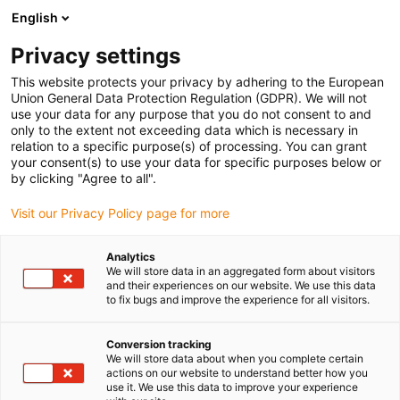
English
Prosimy wybrać kraj dostawy
Privacy settings
Wybór kraju/regionu może mieć wpływ na różne
czynniki, takie jak cena, opcje wysyłki i dostępność
This website protects your privacy by adhering to the European
produktów.
Union General Data Protection Regulation (GDPR). We will not
use your data for any purpose that you do not consent to and
Przejdź do
only to the extent not exceeding data which is necessary in
Wyświetl wszystkie lokalizacje
www.igus.com
relation to a specific purpose(s) of processing. You can grant
your consent(s) to use your data for specific purposes below or
by clicking "Agree to all".
search
(
0
)
Visit our Privacy Policy page for more
search
Strona główna
...
zastosowania pionowe
Analytics
We will store data in an aggregated form about visitors
Nowoczesne
and their experiences on our website. We use this data
to fix bugs and improve the experience for all visitors.
zastosowania dla
Conversion tracking
producentów
We will store data about when you complete certain
actions on our website to understand better how you
obrabiarek w
use it. We use this data to improve your experience