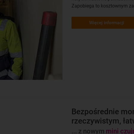
Zapobiega to kosztownym za
Więcej informacji
Bezpośrednie mon
rzeczywistym, łatw
... z nowym
mini czuj