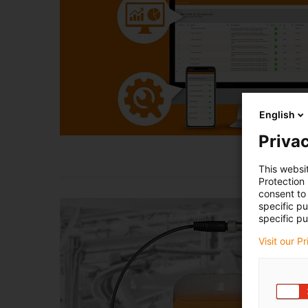
English
Privac
This websi
Protection
consent to 
specific p
specific pu
Visit our P