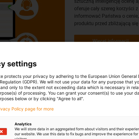
sztuczną inteligencję ocenę a
oferuje cały szereg korzyści
informować Państwa o cenie,
produktu przed zbliżającą si
Więcej informacji
y settings
te protects your privacy by adhering to the European Union General
 Regulation (GDPR). We will not use your data for any purpose that y
and only to the extent not exceeding data which is necessary in relat
Elastyczność i b
urpose(s) of processing. You can grant your consent(s) to use your da
rposes below or by clicking "Agree to all".
Pierwszy system mon
rivacy Policy page for more
robotów
Roboty od dawna są niezbędn
Analytics
We will store data in an aggregated form about visitors and their experi
spawanie, malowanie, lutowan
our website. We use this data to fix bugs and improve the experience for 
dynamiczne. Elastyczny prowad
visitors.