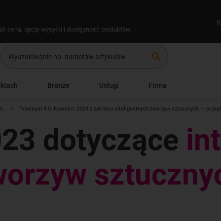
W
ak cena, opcje wysyłki i dostępność produktów.
search
uktach
Branże
Usługi
Firma
ch
Przemysł 4.0: Nowości 2023 z zakresu inteligentnych tworzyw sztucznych — przeg
023 dotyczące
in
worzyw sztuczny