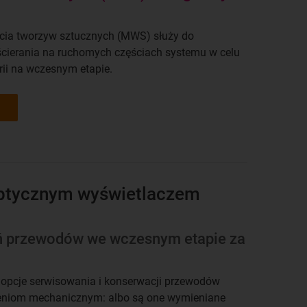
życia tworzyw sztucznych (MWS) służy do
ścierania na ruchomych częściach systemu w celu
ii na wczesnym etapie.
optycznym wyświetlaczem
ń przewodów we wczesnym etapie za
ie opcje serwisowania i konserwacji przewodów
niom mechanicznym: albo są one wymieniane