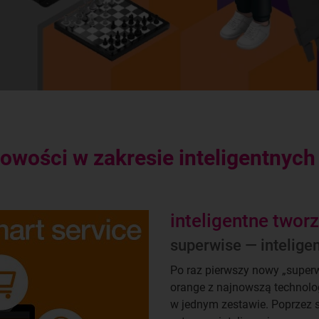
owości w zakresie inteligentnyc
inteligentne twor
superwise — intelige
Po raz pierwszy nowy „super
orange z najnowszą technolo
w jednym zestawie. Poprzez 