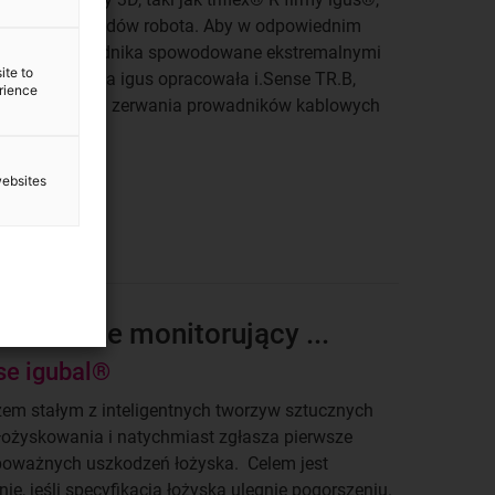
dzenie przewodów robota. Aby w odpowiednim
zerwania prowadnika spowodowane ekstremalnymi
ite to
i maszyn, firma igus opracowała i.Sense TR.B,
erience
 monitorowania zerwania prowadników kablowych
websites
le zawsze monitorujący ...
nse igubal®
rzem stałym z inteligentnych tworzyw sztucznych
 łożyskowania i natychmiast zgłasza pierwsze
 poważnych uszkodzeń łożyska. Celem jest
, jeśli specyfikacja łożyska ulegnie pogorszeniu.