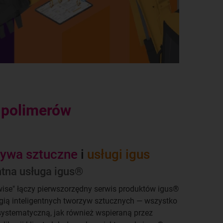
h polimerów
zywa sztuczne
i
usługi igus
ntna usługa igus®
wise" łączy pierwszorzędny serwis produktów igus®
gią inteligentnych tworzyw sztucznych — wszystko
systematyczną, jak również wspieraną przez