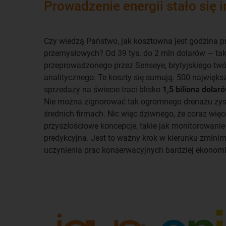
Prowadzenie energii stało się i
Czy wiedzą Państwo, jak kosztowna jest godzina pr
przemysłowych? Od 39 tys. do 2 mln dolarów — ta
przeprowadzonego przez Senseye, brytyjskiego t
analitycznego. Te koszty się sumują. 500 najwięks
sprzedaży na świecie traci blisko
1,5 biliona dolar
Nie można zignorować tak ogromnego drenażu zys
średnich firmach. Nic więc dziwnego, że coraz więc
przyszłościowe koncepcje, takie jak monitorowani
predykcyjna. Jest to ważny krok w kierunku zminim
uczynienia prac konserwacyjnych bardziej ekonom