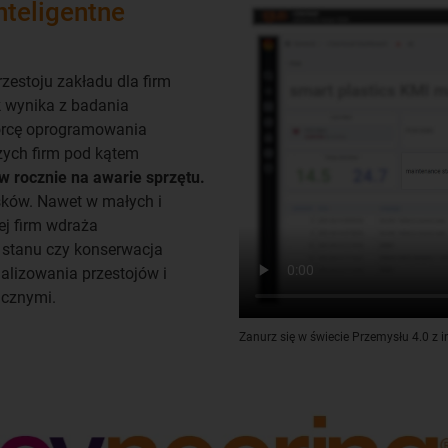
nteligentne
zestoju zakładu dla firm
k wynika z badania
wórcę oprogramowania
zych firm pod kątem
ów rocznie na awarie sprzętu.
ków. Nawet w małych i
ej firm wdraża
e stanu czy konserwacja
alizowania przestojów i
icznymi.
Zanurz się w świecie Przemysłu 4.0 z 