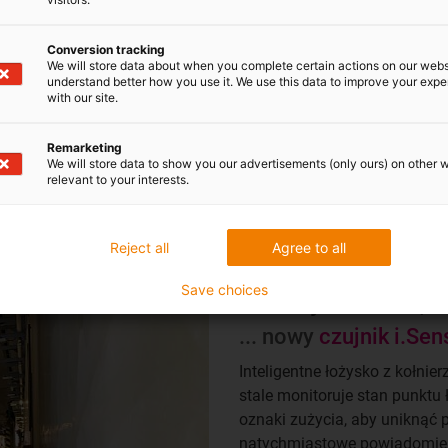
umożliwia bezpieczne prowa
czasie wykryć potencjalne 
Conversion tracking
We will store data about when you complete certain actions on our webs
obciążeniami i uniknąć awari
understand better how you use it. We use this data to improve your exp
pierwszy na świecie system
with our site.
3D.
Remarketing
We will store data to show you our advertisements (only ours) on other 
Więcej informacji
relevant to your interests.
Reject all
Agree to all
Save choices
Niezwykle lekki, a
... nowy
czujnik i.Se
Inteligentne łożysko z kołnie
stale monitoruje stan punktu
oznaki zużycia, aby uniknąć
natychmiastowe powiadomienie