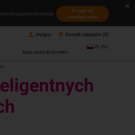
Przejdź do
yświetl wszystkie lokalizacje
www.igus.com
myigus
Koszyk zakupów
(
0
)
PL (PL)
Moja osoba do kontaktu
ląd
teligentnych
ch