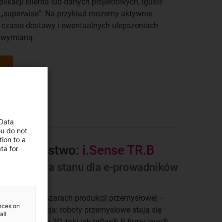
plikacji klienta lub danych projektowych, igus®
 z „superwise". Na przykład możemy aktywnie
 czasie dostawy i ewentualnych ulepszeniach
ę wymianą.
 Data
ou do not
ion to a
ezpieczeństwo:
i.Sense TR.B
ta for
itorowania stanu dla e-prowadników
e w wielu obszarach produkcji przemysłowej —
ences on
ie i paletyzacja: roboty przemysłowe stają się
all
nik kablowy 3D, taki jak triflex® R firmy igus®,