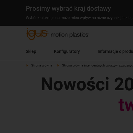
Prosimy wybrać kraj dostawy
Wybór kraju/regionu może mieć wpływ na różne czynniki, takie j
Sklep
Konfiguratory
Informacje o prod
Strona główna
Strona główna inteligentnych tworzyw sztuczny
Nowości 2
t