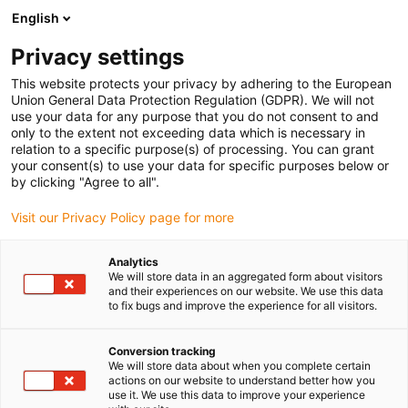
English
Prosimy wybrać kraj dostawy
Privacy settings
Wybór kraju/regionu może mieć wpływ na różne
czynniki, takie jak cena, opcje wysyłki i dostępność
This website protects your privacy by adhering to the European
produktów.
Union General Data Protection Regulation (GDPR). We will not
use your data for any purpose that you do not consent to and
Przejdź do
only to the extent not exceeding data which is necessary in
Wyświetl wszystkie lokalizacje
www.igus.com
relation to a specific purpose(s) of processing. You can grant
your consent(s) to use your data for specific purposes below or
by clicking "Agree to all".
search
(
0
)
Visit our Privacy Policy page for more
search
Strona główna
...
Suwnica ze stali nierdzewnej
Analytics
We will store data in an aggregated form about visitors
and their experiences on our website. We use this data
to fix bugs and improve the experience for all visitors.
Conversion tracking
We will store data about when you complete certain
actions on our website to understand better how you
use it. We use this data to improve your experience