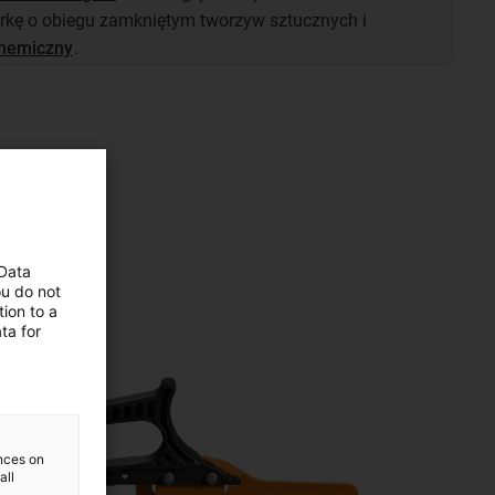
rkę o obiegu zamkniętym tworzyw sztucznych i
chemiczny
.
 Data
ou do not
ion to a
ta for
ences on
all