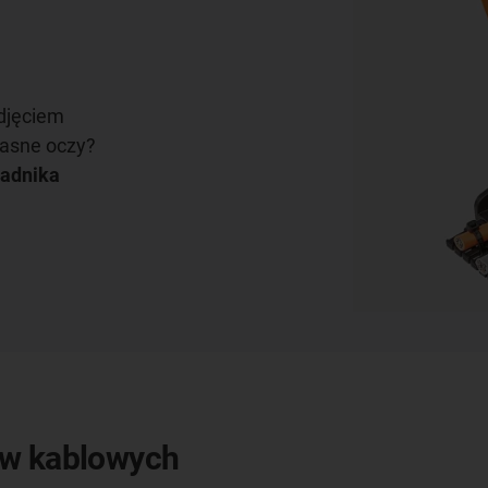
-
odjęciem
łasne oczy?
wadnika
ów kablowych