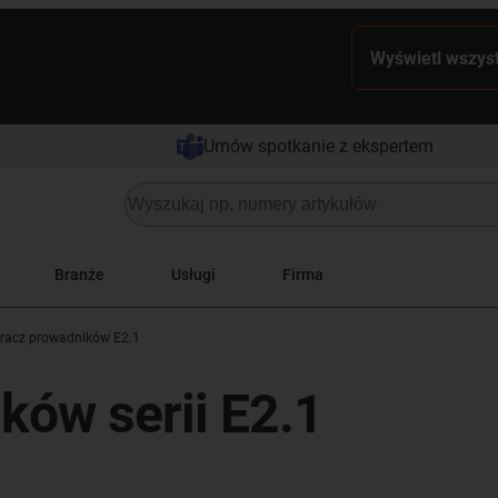
Wyświetl wszyst
Umów spotkanie z ekspertem
Branże
Usługi
Firma
racz prowadników E2.1
ków serii E2.1