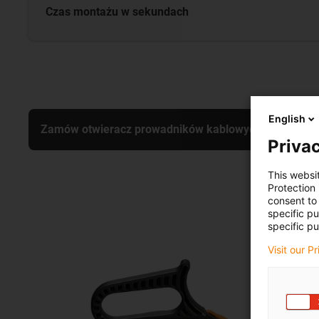
Czas montażu w sekundach
English
Zamów otwieracz prowadników kablowych serii E2.1 w
Privac
This websi
Protection
consent to 
specific p
specific pu
Visit our P