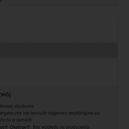
zwój
tikowej obudowie
ergetyczny lub łańcuch cięgnowy recyklingowi po
u życia w ramach
igus® Chainge®
. Bez względu na producenta.