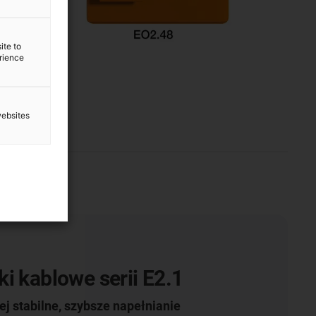
ite to
erience
websites
i kablowe serii E2.1
ej stabilne, szybsze napełnianie