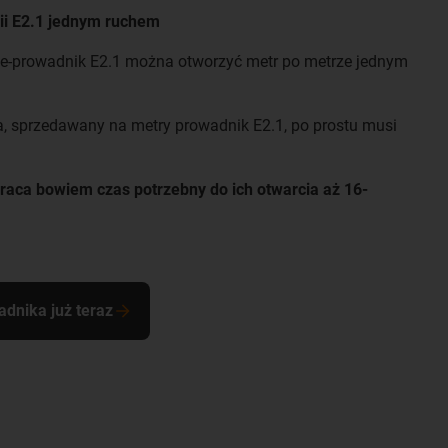
ii E2.1 jednym ruchem
e-prowadnik E2.1 można otworzyć metr po metrze jednym
za, sprzedawany na metry prowadnik E2.1, po prostu musi
aca bowiem czas potrzebny do ich otwarcia aż 16-
dnika już teraz