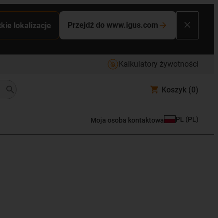
Przejdź do www.igus.com
kie lokalizacje
Kalkulatory żywotności
Koszyk
(0)
PL
(
PL
)
Moja osoba kontaktowa