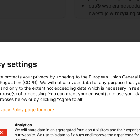
igus® wspiera gospoda
inwestuje w
recykling 
 sklepie online
y settings
te protects your privacy by adhering to the European Union General
 Regulation (GDPR). We will not use your data for any purpose that y
and only to the extent not exceeding data which is necessary in relat
urpose(s) of processing. You can grant your consent(s) to use your da
rposes below or by clicking "Agree to all".
rivacy Policy page for more
Analytics
We will store data in an aggregated form about visitors and their experi
our website. We use this data to fix bugs and improve the experience for 
visitors.