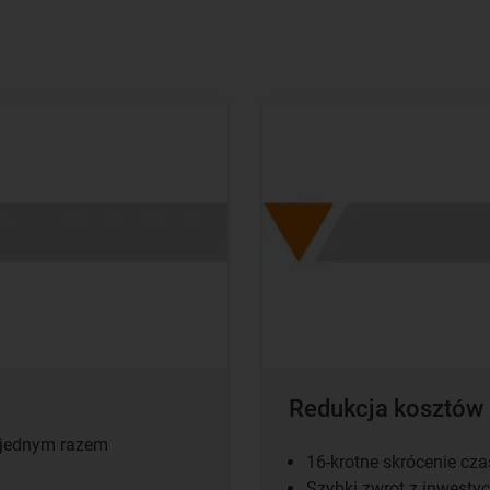
Redukcja kosztów
 jednym razem
16-krotne skrócenie cza
Szybki zwrot z inwestyc