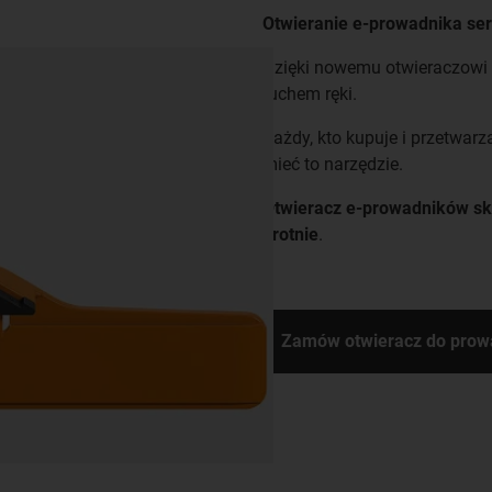
Otwieranie e-prowadnika ser
Dzięki nowemu otwieraczowi 
ruchem ręki.
Każdy, kto kupuje i przetwar
mieć to narzędzie.
Otwieracz e-prowadników skr
krotnie
.
Zamów otwieracz do prowa