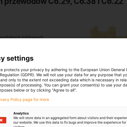
m przewodów C6.29, C6.38 i C6.22
wadnikach kablowych
mu mocowania przewodów,
czących za pomocą opasek
y settings
i C6.22.
e wymaga dodatkowej
te protects your privacy by adhering to the European Union General
 Regulation (GDPR). We will not use your data for any purpose that y
and only to the extent not exceeding data which is necessary in relat
urpose(s) of processing. You can grant your consent(s) to use your da
rposes below or by clicking "Agree to all".
ewodów to sposób na ochronę
rivacy Policy page for more
Analytics
ż teraz
We will store data in an aggregated form about visitors and their experi
our website. We use this data to fix bugs and improve the experience for 
visitors.