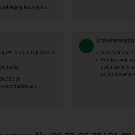
apobiegają ładowaniu
Zrównoważon
gus®. Materiał iglidur® J
Oszczędność za
Poddaj swój pr
ów tarcia:
cyklu życia w r
od producenta. 
86.350.01
do standardowego