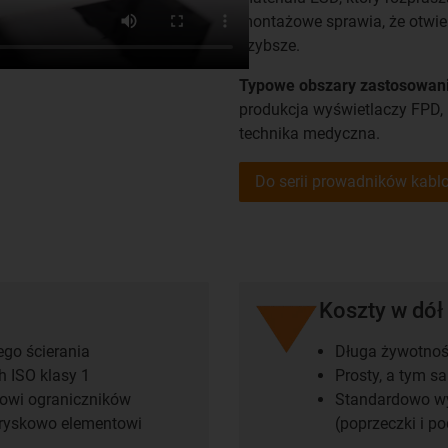
montażowe sprawia, że otwier
szybsze.
Typowe obszary zastosowani
produkcja wyświetlaczy FPD, m
technika medyczna.
Do serii prowadników kab
Koszty w dół
go ścierania
Długa żywotność
 ISO klasy 1
Prosty, a tym 
mowi ograniczników
Standardowo wyk
tryskowo elementowi
(poprzeczki i p