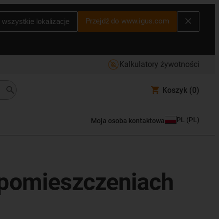
Przejdź do www.igus.com
 wszystkie lokalizacje
Kalkulatory żywotności
Koszyk
(0)
PL
(
PL
)
Moja osoba kontaktowa
 pomieszczeniach