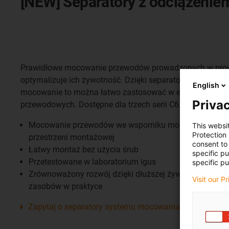
[NEW] Separatory z odciążenie
Prawidłowe mocowanie przewodów prowadzonych w pro
optymalizuje ich żywotność. Dzięki separatorom syste
English
mocowanie to można łatwo zastosować w elementach łą
Privac
przewodowych. Dostępne dla trzech serii C6: C6.22, C6.29 
Mocowanie przewodów we wsporniku montażowym ni
This websi
Protection
przestrzeni montażowej
consent to 
Łatwy montaż bez użycia śrub
specific p
Przetestowane w laboratorium igus
specific pu
Zrównoważony rozwój dzięki dłuższej żywotności prz
Visit our P
zasobów w praktyce
Zapytaj o separatory systemu mocowania przewodów ju