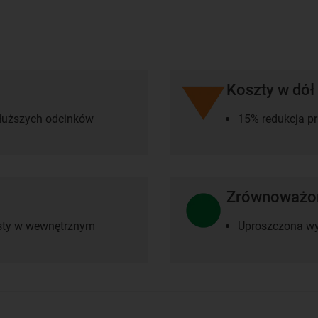
Koszty w dół
 dłuższych odcinków
15% redukcja p
Zrównoważon
testy w wewnętrznym
Uproszczona w