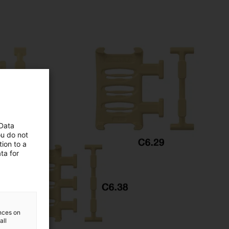
 Data
ou do not
ion to a
ta for
ences on
all