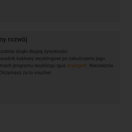
y rozwój
sobów dzięki długiej żywotności
owadnik kablowy recyklingowi po zakończeniu jego
amach programu recyklingu igus
chainge®
. Niezależnie
Otrzymasz za to voucher.