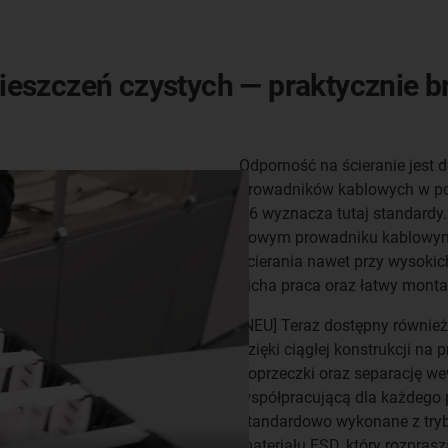
eszczeń czystych — praktycznie br
Odporność na ścieranie jes
prowadników kablowych w po
C6 wyznacza tutaj standardy.
nowym prowadniku kablowym 
ścierania nawet przy wysokic
cicha praca oraz łatwy monta
[NEU] Teraz dostępny równi
dzięki ciągłej konstrukcji 
poprzeczki oraz separację wew
współpracującą dla każdego 
standardowo wykonane z tryb
materiału ESD, który rozpras