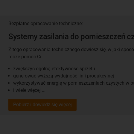
Bezpłatne opracowanie techniczne:
Systemy zasilania do pomieszczeń c
Z tego opracowania technicznego dowiesz się, w jaki spos
może pomóc Ci
zwiększyć ogólną efektywność sprzętu
generować wyższą wydajność linii produkcyjnej
wykorzystywać energię w pomieszczeniach czystych w 
i wiele więcej ...
Pobierz i dowiedz się więcej