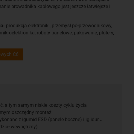
anie prowadnika kablowego jest jeszcze łatwiejsze i
a:
produkcja elektroniki, przemysł półprzewodnikowy,
ikroelektronika, roboty panelowe, pakowanie, plotery,
lowych C6
, a tym samym niskie koszty cyklu życia
samym oszczędny montaż
onane z igumid ESD (panele boczne) i iglidur J
odział wewnętrzny)