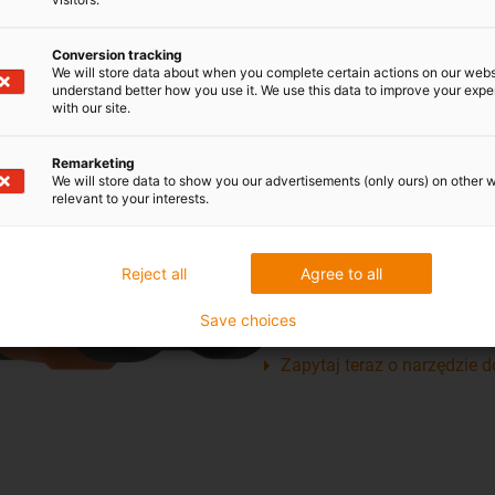
Conversion tracking
We will store data about when you complete certain actions on our webs
understand better how you use it. We use this data to improve your exp
with our site.
.38
Remarketing
We will store data to show you our advertisements (only ours) on other 
relevant to your interests.
Nowy otwieracz e-prowadników
jako wszechstronne rozwiąza
pomieszczeń czystych. Bezpi
Reject all
Agree to all
czasie, przy jednoczesnym zm
Save choices
jest dostępna w trzech wysok
Zapytaj teraz o narzędzie d