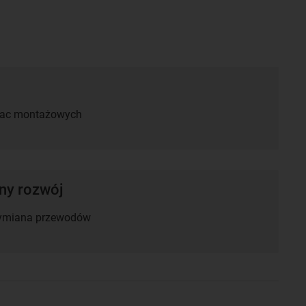
rac montażowych
y rozwój
ymiana przewodów