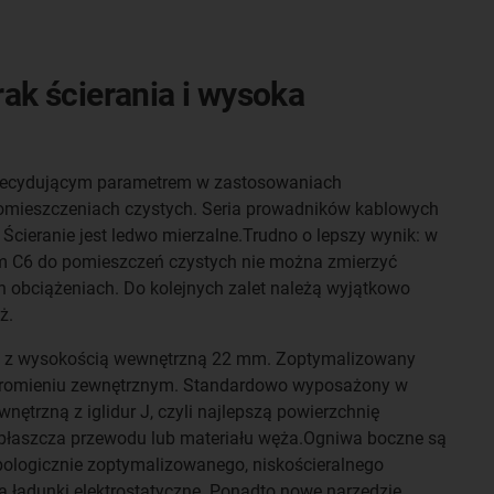
ak ścierania i wysoka
t decydującym parametrem w zastosowaniach
mieszczeniach czystych. Seria prowadników kablowych
 Ścieranie jest ledwo mierzalne.Trudno o lepszy wynik: w
C6 do pomieszczeń czystych nie można zmierzyć
h obciążeniach. Do kolejnych zalet należą wyjątkowo
ż.
eż z wysokością wewnętrzną 22 mm. Zoptymalizowany
na promieniu zewnętrznym. Standardowo wyposażony w
nętrzną z iglidur J, czyli najlepszą powierzchnię
płaszcza przewodu lub materiału węża.Ogniwa boczne są
ologicznie zoptymalizowanego, niskościeralnego
za ładunki elektrostatyczne. Ponadto nowe narzędzie