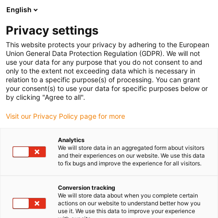
English
Prosimy wybrać miejsce dostawy
Privacy settings
Wybór strony kraju/regionu może mieć wpływ na różne czynniki
This website protects your privacy by adhering to the European
Union General Data Protection Regulation (GDPR). We will not
Wyświetl wszystkie lokalizacje
use your data for any purpose that you do not consent to and
only to the extent not exceeding data which is necessary in
relation to a specific purpose(s) of processing. You can grant
Przejdź do www.igus.com
your consent(s) to use your data for specific purposes below or
by clicking "Agree to all".
Visit our Privacy Policy page for more
(0)
Analytics
We will store data in an aggregated form about visitors
Strona główna igus Polska
Mobilność i rehabilitacja
and their experiences on our website. We use this data
to fix bugs and improve the experience for all visitors.
Technologia łożysk dla symulatora surfingu
Conversion tracking
We will store data about when you complete certain
Bezsmarowa technologia
actions on our website to understand better how you
use it. We use this data to improve your experience