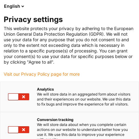
English
Prosimy wybrać miejsce dostawy
Privacy settings
Wybór strony kraju/regionu może mieć wpływ na różne czynniki
This website protects your privacy by adhering to the European
Union General Data Protection Regulation (GDPR). We will not
Wyświetl wszystkie lokalizacje
use your data for any purpose that you do not consent to and
only to the extent not exceeding data which is necessary in
relation to a specific purpose(s) of processing. You can grant
Przejdź do www.igus.com
your consent(s) to use your data for specific purposes below or
by clicking "Agree to all".
Visit our Privacy Policy page for more
(0)
Analytics
We will store data in an aggregated form about visitors
Strona główna igus Polska
wiki
and their experiences on our website. We use this data
to fix bugs and improve the experience for all visitors.
Druk 3D bezpieczny dla żywności
Conversion tracking
We will store data about when you complete certain
Bezpieczny dla żywności
actions on our website to understand better how you
use it. We use this data to improve your experience