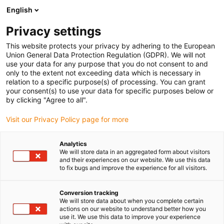
English
Prosimy wybrać kraj dostawy
Privacy settings
Wybór kraju/regionu może mieć wpływ na różne
czynniki, takie jak cena, opcje wysyłki i dostępność
This website protects your privacy by adhering to the European
produktów.
Union General Data Protection Regulation (GDPR). We will not
use your data for any purpose that you do not consent to and
Przejdź do
only to the extent not exceeding data which is necessary in
Wyświetl wszystkie lokalizacje
www.igus.com
relation to a specific purpose(s) of processing. You can grant
your consent(s) to use your data for specific purposes below or
by clicking "Agree to all".
search
(
0
)
Visit our Privacy Policy page for more
search
Strona główna
...
Analytics
We will store data in an aggregated form about visitors
Prosty sposób na ciągłe monitorowanie stanu
and their experiences on our website. We use this data
to fix bugs and improve the experience for all visitors.
Inteligentne
Conversion tracking
We will store data about when you complete certain
monitorowanie
actions on our website to understand better how you
use it. We use this data to improve your experience