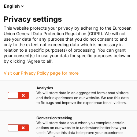
English
Prosimy wybrać kraj dostawy
Privacy settings
Wybór kraju/regionu może mieć wpływ na różne
czynniki, takie jak cena, opcje wysyłki i dostępność
This website protects your privacy by adhering to the European
produktów.
Union General Data Protection Regulation (GDPR). We will not
use your data for any purpose that you do not consent to and
Przejdź do
only to the extent not exceeding data which is necessary in
Wyświetl wszystkie lokalizacje
www.igus.com
relation to a specific purpose(s) of processing. You can grant
your consent(s) to use your data for specific purposes below or
by clicking "Agree to all".
search
(
0
)
Visit our Privacy Policy page for more
search
Strona główna
...
Analytics
We will store data in an aggregated form about visitors
Zamawianie części lub elementów niestandardowych na
and their experiences on our website. We use this data
podstawie rysunku
to fix bugs and improve the experience for all visitors.
Conversion tracking
We will store data about when you complete certain
actions on our website to understand better how you
use it. We use this data to improve your experience