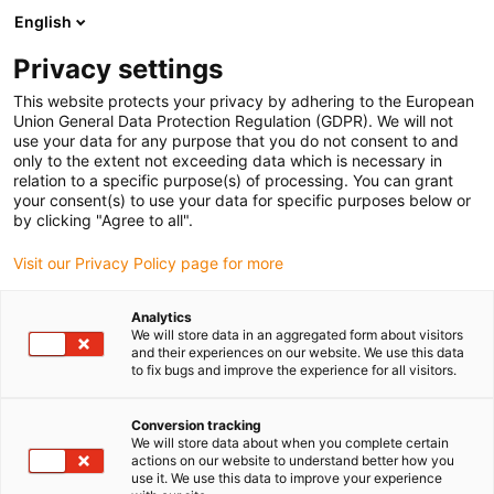
English
Prosimy wybrać kraj dostawy
Privacy settings
Wybór kraju/regionu może mieć wpływ na różne
czynniki, takie jak cena, opcje wysyłki i dostępność
This website protects your privacy by adhering to the European
produktów.
Union General Data Protection Regulation (GDPR). We will not
use your data for any purpose that you do not consent to and
Przejdź do
only to the extent not exceeding data which is necessary in
Wyświetl wszystkie lokalizacje
www.igus.com
relation to a specific purpose(s) of processing. You can grant
your consent(s) to use your data for specific purposes below or
by clicking "Agree to all".
search
(
0
)
Visit our Privacy Policy page for more
search
Strona główna
...
Analytics
We will store data in an aggregated form about visitors
niskie wibracje i zgodność z wymogami pomieszczeń
and their experiences on our website. We use this data
czystych
to fix bugs and improve the experience for all visitors.
Nowoczesne
zastosowania
Conversion tracking
We will store data about when you complete certain
actions on our website to understand better how you
spełniające wymogi
use it. We use this data to improve your experience