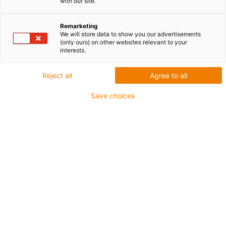
with our site.
Remarketing
We will store data to show you our advertisements
(only ours) on other websites relevant to your
interests.
Reject all
Agree to all
Save choices
Łożyska
blokowe xiros
nie wymagają smarowania, są
szczególnie odporne na korozję i media oraz mają długą
żywotność. Oferujemy łożyska blokowe w dwóch
wersjach:
blokujące
lub
obrotowe
. W razie potrzeby są