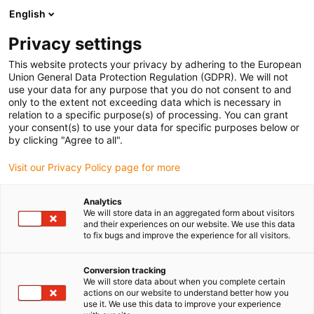
English
Prosimy wybrać miejsce dostawy
Privacy settings
Wybór strony kraju/regionu może mieć wpływ na różne czynniki
This website protects your privacy by adhering to the European
Union General Data Protection Regulation (GDPR). We will not
Wyświetl wszystkie lokalizacje
use your data for any purpose that you do not consent to and
only to the extent not exceeding data which is necessary in
relation to a specific purpose(s) of processing. You can grant
Przejdź do www.igus.com
your consent(s) to use your data for specific purposes below or
by clicking "Agree to all".
Visit our Privacy Policy page for more
(0)
Analytics
We will store data in an aggregated form about visitors
Strona główna igus Polska
Rodzaje
Łożyska kulkowe zwykłe
and their experiences on our website. We use this data
to fix bugs and improve the experience for all visitors.
Kulkowe łożyska
Conversion tracking
We will store data about when you complete certain
actions on our website to understand better how you
stojakowe
use it. We use this data to improve your experience