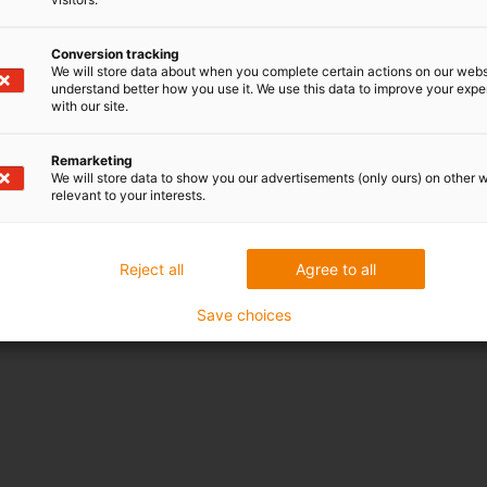
temperatury. wykres. 02 ilustr
Wykres. 03 przedstawia odksz
Conversion tracking
We will store data about when you complete certain actions on our webs
promieniowym. Przy maksym
understand better how you use it. We use this data to improve your exp
odkształcenie jest mniejsze 
with our site.
tego obciążenia promieniowe
uderzenia.
Remarketing
We will store data to show you our advertisements (only ours) on other 
relevant to your interests.
Reject all
Agree to all
ji temperatury (20 MPa przy +20 °C)
Save choices