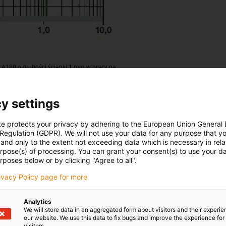
® A180 o grubości ścianki 1 mm w pracy na
anych w obudowie stalowej.
y settings
te protects your privacy by adhering to the European Union General
 Regulation (GDPR). We will not use your data for any purpose that y
and only to the extent not exceeding data which is necessary in relat
urpose(s) of processing. You can grant your consent(s) to use your da
rposes below or by clicking "Agree to all".
Specyfikacja mechan
rivacy Policy page for more
Maksymalny zalecany nacisk
Analytics
materiału. Nie można go wyk
We will store data in an aggregated form about visitors and their experi
Wytrzymałość na ściskanie ł
our website. We use this data to fix bugs and improve the experience for 
visitors.