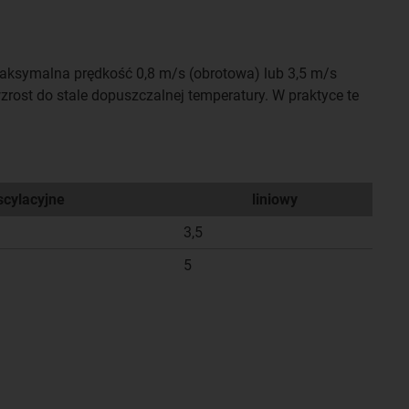
maksymalna prędkość 0,8 m/s (obrotowa) lub 3,5 m/s
zrost do stale dopuszczalnej temperatury. W praktyce te
scylacyjne
liniowy
3,5
5