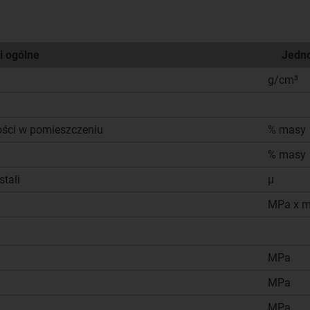
i ogólne
Jedn
g/cm³
ości w pomieszczeniu
% masy
% masy
tali
µ
MPa x m
MPa
MPa
MPa