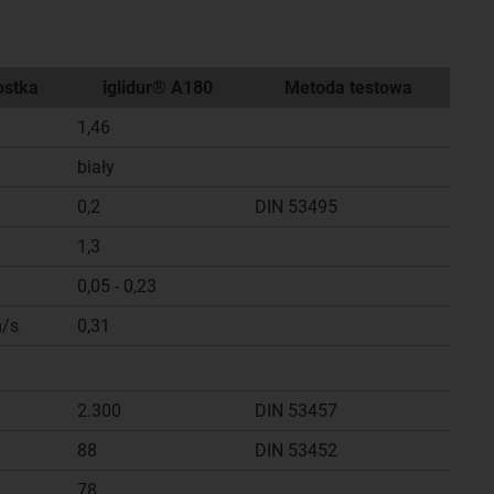
ostka
iglidur® A180
Metoda testowa
1,46
biały
0,2
DIN 53495
1,3
0,05 - 0,23
/s
0,31
2.300
DIN 53457
88
DIN 53452
78