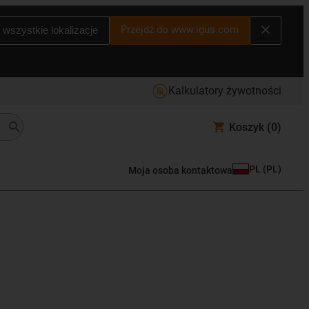
Przejdź do www.igus.com
 wszystkie lokalizacje
Kalkulatory żywotności
Koszyk
(0)
PL
(
PL
)
Moja osoba kontaktowa