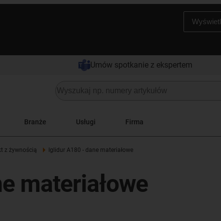
Wyświetl
Umów spotkanie z ekspertem
Branże
Usługi
Firma
t z żywnością
Iglidur A180 - dane materiałowe
ne materiałowe