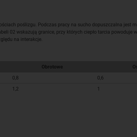
kościach poślizgu. Podczas pracy na sucho dopuszczalna jest 
beli 02 wskazują granice, przy których ciepło tarcia powoduje w
ględu na interakcje.
Obrotowe
O
0,8
0,6
1,2
1