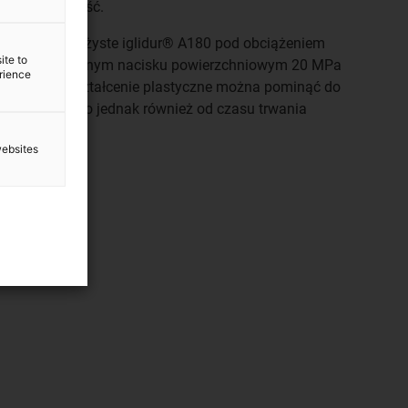
uje tę zależność.
tałcenie sprężyste iglidur® A180 pod obciążeniem
ite to
alnym zalecanym nacisku powierzchniowym 20 MPa
erience
niż 2,5%. Odkształcenie plastyczne można pominąć do
go. Zależy ono jednak również od czasu trwania
websites