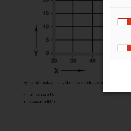
wykres. 02: maksymalne zalecane ciśnienie powierzchniowe w funkc
X = temperatura [°C]
Y = obciążenie [MPa]