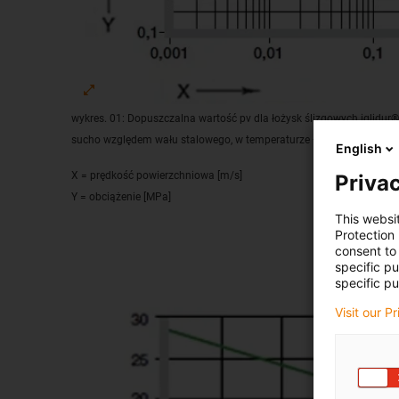
wykres. 01: Dopuszczalna wartość pv dla łożysk ślizgowych iglidur
sucho względem wału stalowego, w temperaturze +20 °C, zamontow
English
X = prędkość powierzchniowa [m/s]
Privac
Y = obciążenie [MPa]
This websi
Protection
consent to 
specific p
specific pu
Visit our P