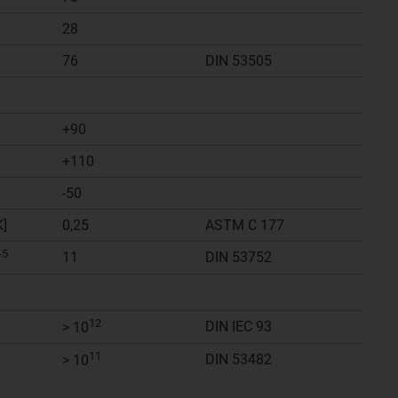
28
76
DIN 53505
+90
+110
-50
K]
0,25
ASTM C 177
-5
11
DIN 53752
12
DIN IEC 93
> 10
11
DIN 53482
> 10