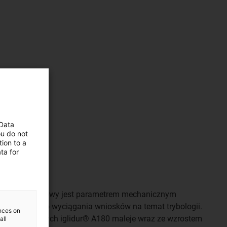
 Data
ou do not
ion to a
ta for
iczna
 powierzchniowy jest parametrem mechanicznym
orzystywać do wyciągania wniosków na temat trybologii.
ences on
ożysk ślizgowych iglidur® A180 maleje wraz ze wzrostem
all