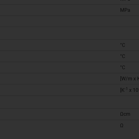
MPa
°C
°C
°C
[W/m x 
-1
[K
x 10
Ωcm
Ω