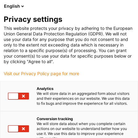
English
Prosimy wybrać miejsce dostawy
Privacy settings
Wybór strony kraju/regionu może mieć wpływ na różne czynniki
This website protects your privacy by adhering to the European
Union General Data Protection Regulation (GDPR). We will not
Wyświetl wszystkie lokalizacje
use your data for any purpose that you do not consent to and
only to the extent not exceeding data which is necessary in
relation to a specific purpose(s) of processing. You can grant
Przejdź do www.igus.com
your consent(s) to use your data for specific purposes below or
by clicking "Agree to all".
Visit our Privacy Policy page for more
(0)
Analytics
We will store data in an aggregated form about visitors
Strona główna igus Polska
Dźwigi wewnętrzne
and their experiences on our website. We use this data
to fix bugs and improve the experience for all visitors.
Suwnice pomostowe jednodźwigarowe
Conversion tracking
We will store data about when you complete certain
Prowadniki kablowe dla
actions on our website to understand better how you
use it. We use this data to improve your experience