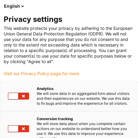
English
Prosimy wybrać kraj dostawy
Privacy settings
Wybór kraju/regionu może mieć wpływ na różne
czynniki, takie jak cena, opcje wysyłki i dostępność
This website protects your privacy by adhering to the European
produktów.
Union General Data Protection Regulation (GDPR). We will not
use your data for any purpose that you do not consent to and
Przejdź do
only to the extent not exceeding data which is necessary in
Wyświetl wszystkie lokalizacje
www.igus.com
relation to a specific purpose(s) of processing. You can grant
your consent(s) to use your data for specific purposes below or
by clicking "Agree to all".
search
(
0
)
Visit our Privacy Policy page for more
search
Strona główna
...
Przegląd nowości drylin® 2020
Analytics
We will store data in an aggregated form about visitors
Nowości drylin®
and their experiences on our website. We use this data
to fix bugs and improve the experience for all visitors.
2020 - Przegląd
Conversion tracking
We will store data about when you complete certain
actions on our website to understand better how you
use it. We use this data to improve your experience