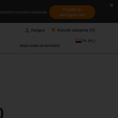
Przejdź do
yświetl wszystkie lokalizacje
www.igus.com
myigus
Koszyk zakupów
(
0
)
PL (PL)
Moja osoba do kontaktu
0