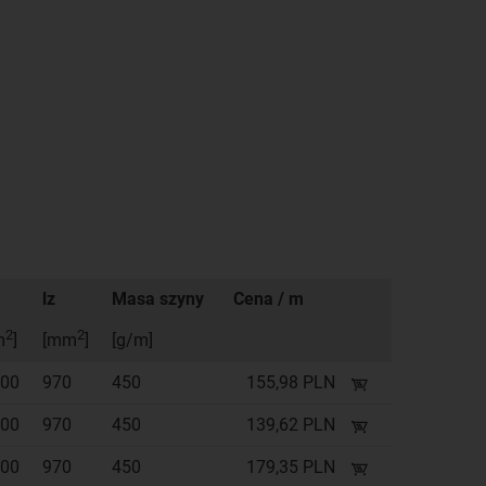
lz
Masa szyny
Cena / m
2
2
m
]
[mm
]
[g/m]
00
970
450
155,98 PLN
00
970
450
139,62 PLN
00
970
450
179,35 PLN