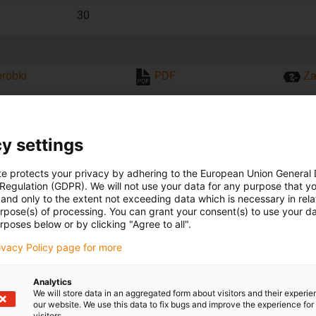
30
róbki
PDF
Za
rowadzące
y settings
te protects your privacy by adhering to the European Union General
C
C1
C2
A2
H2
K2
K3
K
 Regulation (GDPR). We will not use your data for any purpose that y
and only to the extent not exceeding data which is necessary in relat
urpose(s) of processing. You can grant your consent(s) to use your da
rposes below or by clicking "Agree to all".
3
50
40
20
0
0
M
rivacy Policy page for more
3
50
40
20
0
0
M
Analytics
3
50
40
20
0
0
M
We will store data in an aggregated form about visitors and their experi
our website. We use this data to fix bugs and improve the experience for 
visitors.