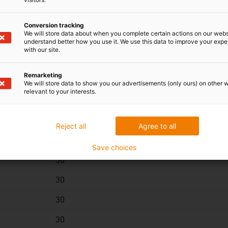
3
50
40
20
0
0
M
Conversion tracking
We will store data about when you complete certain actions on our webs
understand better how you use it. We use this data to improve your exp
róbki
PDF
Za
with our site.
Remarketing
We will store data to show you our advertisements (only ours) on other 
relevant to your interests.
Masa wózka
Reject all
Agree to all
[g]
Save choices
30
30
30
30