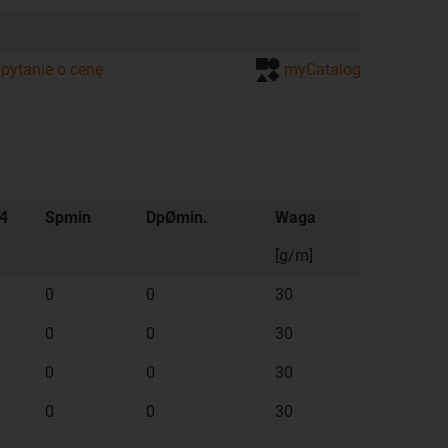
pytanie o cenę
myCatalog
4
Spmin
DpØmin.
Waga
[g/m]
0
0
30
0
0
30
0
0
30
0
0
30