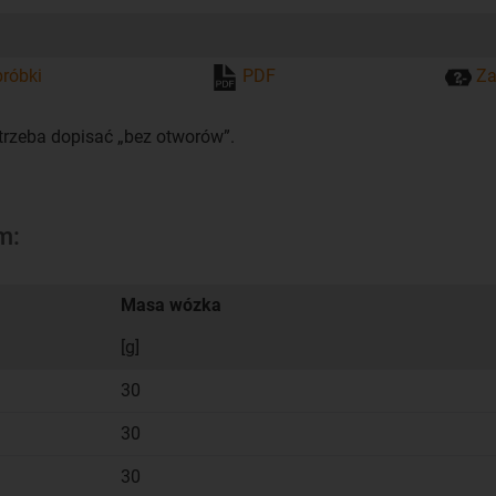
róbki
PDF
Za
rzeba dopisać „bez otworów”.
m:
Masa wózka
[g]
30
30
30