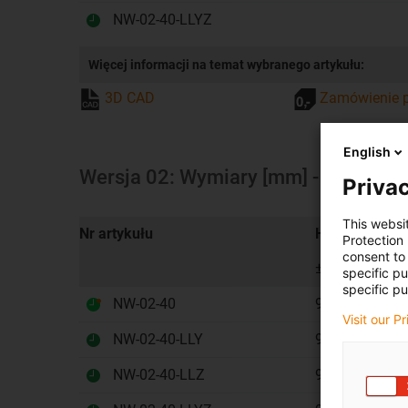
NW-02-40-LLYZ
Więcej informacji na temat wybranego artykułu:
3D CAD
Zamówienie p
English
Wersja 02: Wymiary [mm] - wózki p
Privac
This websi
Nr artykułu
H
A
Protection
consent to 
±0,35
specific p
specific pu
NW-02-40
9,5
2
Visit our P
NW-02-40-LLY
9,5
2
NW-02-40-LLZ
9,5
2