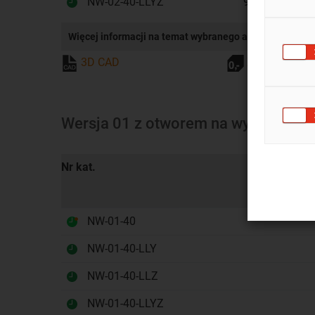
NW-02-40-LLYZ
9,5
2
Więcej informacji na temat wybranego artykułu:
3D CAD
Zamówienie p
Wersja 01 z otworem na wylot:
Nr kat.
NW-01-40
NW-01-40-LLY
NW-01-40-LLZ
NW-01-40-LLYZ