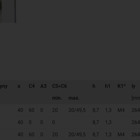
yny
a
C4
A3
C5=C6
h
h1
K1*
ly
min.
max.
[m
40
60
0
20
20/49,5
8,7
1,3
M4
264
40
0
0
0
8,7
1,3
264
40
60
0
20
20/49,5
8,7
1,3
M4
264