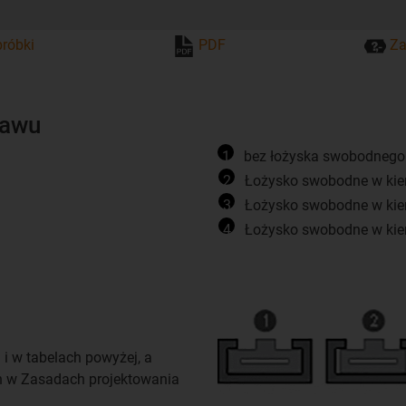
róbki
PDF
Za
tawu
1
bez łożyska swobodnego
2
Łożysko swobodne w kie
3
Łożysko swobodne w kie
4
Łożysko swobodne w kie
i w tabelach powyżej, a
ch w Zasadach projektowania