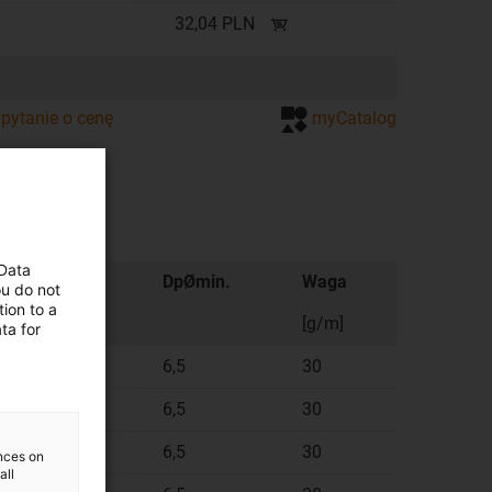
32,04 PLN
pytanie o cenę
myCatalog
 Data
4
Spmin
DpØmin.
Waga
ou do not
ion to a
[g/m]
ta for
4
5
6,5
30
4
5
6,5
30
4
5
6,5
30
ences on
all