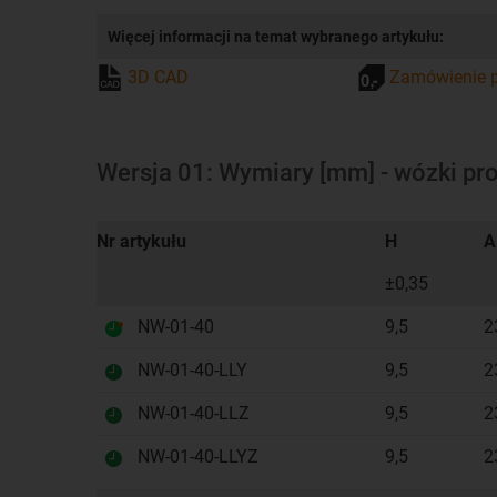
Więcej informacji na temat wybranego artykułu:
3D CAD
Zamówienie p
Wersja 01: Wymiary [mm] - wózki p
Nr artykułu
H
A
±0,35
NW-01-40
9,5
2
NW-01-40-LLY
9,5
2
NW-01-40-LLZ
9,5
2
NW-01-40-LLYZ
9,5
2