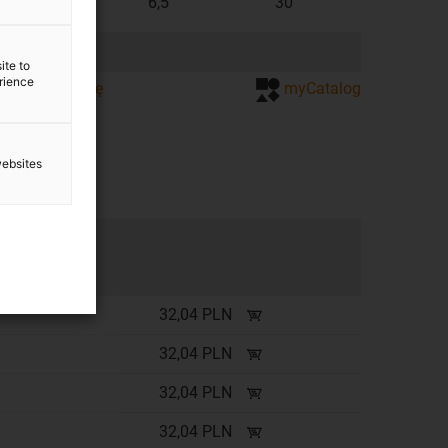
4
5
6,5
30
ite to
erience
pytanie o cenę
myCatalog
websites
32,04 PLN
32,04 PLN
32,04 PLN
32,04 PLN