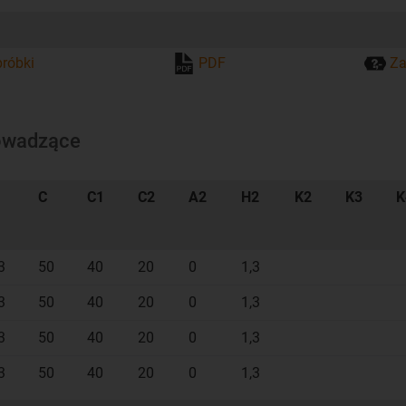
róbki
PDF
Za
rowadzące
C
C1
C2
A2
H2
K2
K3
K
3
50
40
20
0
1,3
3
50
40
20
0
1,3
3
50
40
20
0
1,3
3
50
40
20
0
1,3