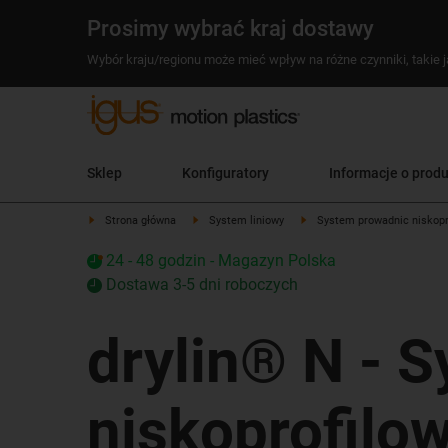
Prosimy wybrać kraj dostawy
Wybór kraju/regionu może mieć wpływ na różne czynniki, takie j
Sklep
Konfiguratory
Informacje o prod
Strona główna
System liniowy
System prowadnic niskopr
24 - 48 godzin - Magazyn Polska
Dostawa 3-5 dni roboczych
drylin® N - 
niskoprofilo