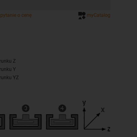
pytanie o cenę
myCatalog
runku Z
runku Y
runku YZ