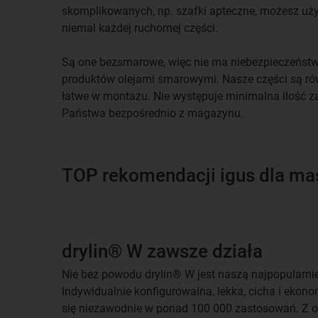
skomplikowanych, np. szafki apteczne, możesz u
niemal każdej ruchomej części.
Są one bezsmarowe, więc nie ma niebezpieczeńst
produktów olejami smarowymi. Nasze części są rów
łatwe w montażu. Nie występuje minimalna ilość 
Państwa bezpośrednio z magazynu.
TOP rekomendacji igus dla m
drylin® W zawsze działa
Nie bez powodu drylin® W jest naszą najpopularnie
Indywidualnie konfigurowalna, lekka, cicha i ekon
się niezawodnie w ponad 100 000 zastosowań. Z o