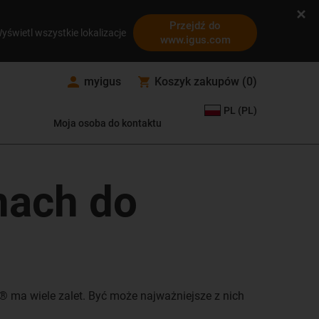
Przejdź do
yświetl wszystkie lokalizacje
www.igus.com
myigus
Koszyk zakupów
(
0
)
PL (PL)
Moja osoba do kontaktu
nach do
 ma wiele zalet. Być może najważniejsze z nich