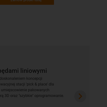
pędami liniowymi
udoskonaleniem koncepcji
yjnej stacji 'pick & place' dla
az umiejscowienie pakowanych
Next
erą 3D oraz "szybkie" oprogramowanie.