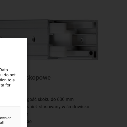
 Data
ou do not
Szyny teleskopowe
ion to a
ta for
rylin® NT
Dowolna długość skoku do 600 mm
Może być również stosowany w środowisku
higienicznym
ences on
Solidne i lekkie
all