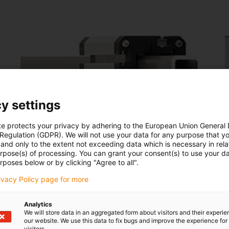
y settings
te protects your privacy by adhering to the European Union General
 Regulation (GDPR). We will not use your data for any purpose that y
Kwadratowe prowadnice liniowe
and only to the extent not exceeding data which is necessary in relat
urpose(s) of processing. You can grant your consent(s) to use your da
drylin® Q
d
rposes below or by clicking "Agree to all".
Odporne na skręcanie prowadnice liniowe
rivacy Policy page for more
Oszczędzające miejsce i lekkie
Analytics
Nieskończenie regulowany luz łożyska
We will store data in an aggregated form about visitors and their experi
Wytrzymałe i bezsmarowe
our website. We use this data to fix bugs and improve the experience for 
visitors.