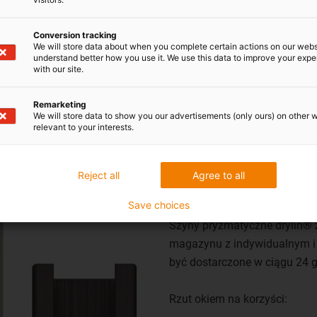
Więcej informacji o kwadratowych prowadnicach
Conversion tracking
liniowych
We will store data about when you complete certain actions on our webs
understand better how you use it. We use this data to improve your exp
with our site.
Kup kwadratowe prowadnice liniowe tutaj
Remarketing
We will store data to show you our advertisements (only ours) on other 
relevant to your interests.
Szyny pryzmatyc
Reject all
Agree to all
długością oraz w
wstępnym
Save choices
Szyny pryzmatyczne drylin®
magazynu z indywidualnym 
być dostarczone w ciągu 24 
Rzut okiem na korzyści: