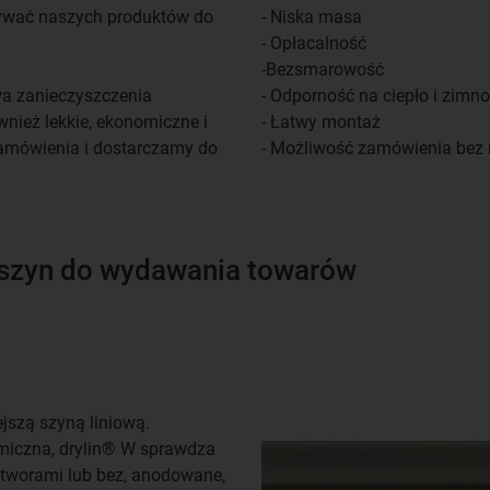
żywać naszych produktów do
- Niska masa
- Opłacalność
-Bezsmarowość
wa zanieczyszczenia
- Odporność na ciepło i zimno
nież lekkie, ekonomiczne i
- Łatwy montaż
zamówienia i dostarczamy do
- Możliwość zamówienia bez m
aszyn do wydawania towarów
jszą szyną liniową.
omiczna, drylin® W sprawdza
tworami lub bez, anodowane,