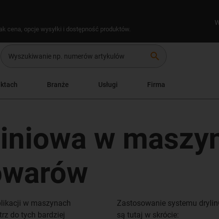
W
ak cena, opcje wysyłki i dostępność produktów.
search
uktach
Branże
Usługi
Firma
liniowa w maszy
owarów
plikacji w maszynach
Zastosowanie systemu drylin®
z do tych bardziej
są tutaj w skrócie: