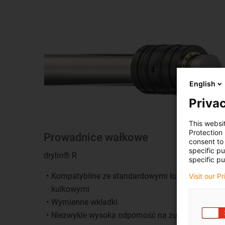
English
Privac
This websi
Protection
Prowadnice wałkowe
consent to 
specific p
drylin® R
specific pu
Kompatybilne ze standardowymi łożyskami
Visit our P
kulkowymi
Wymienne wkładki
Niezwykle wysoka odporność na zużycie