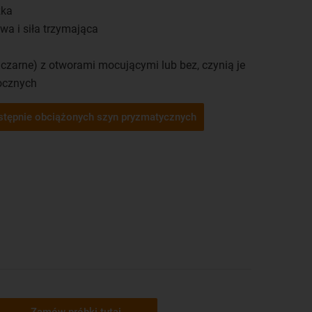
zka
a i siła trzymająca
 czarne) z otworami mocującymi lub bez, czynią je
docznych
wstępnie obciążonych szyn pryzmatycznych
Zamów próbki tutaj