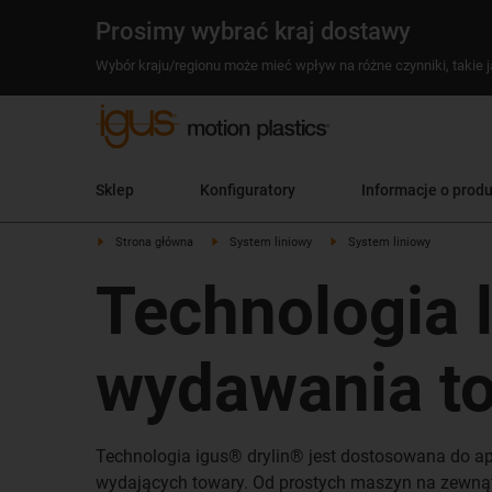
Prosimy wybrać kraj dostawy
Wybór kraju/regionu może mieć wpływ na różne czynniki, takie j
Sklep
Konfiguratory
Informacje o prod
Strona główna
System liniowy
System liniowy
Technologia 
wydawania t
Technologia igus® drylin® jest dostosowana do a
wydających towary. Od prostych maszyn na zewnątr