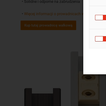
Solidne i odporne na zabrudzenia
Więcej informacji o prowadnicach wałkowych
Kup tutaj prowadnicę wałkową